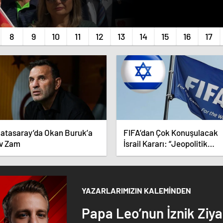
latasaray’da Okan Buruk’a
FIFA’dan Çok Konuşulacak
v Zam
İsrail Kararı: “Jeopolitik
Sorunları Çözemeyiz”
YAZARLARIMIZIN KALEMİNDEN
Papa Leo’nun İznik Ziy