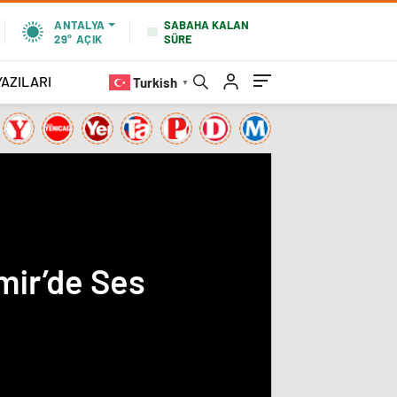
SABAHA KALAN
ANTALYA
SÜRE
29°
AÇIK
YAZILARI
Turkish
▼
mir’de Ses