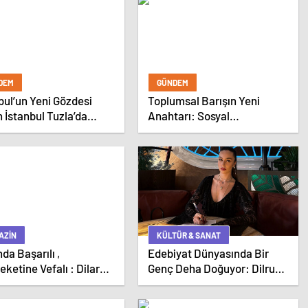
DEM
GÜNDEM
bul’un Yeni Gözdesi
Toplumsal Barışın Yeni
n İstanbul Tuzla’da
Anahtarı: Sosyal
zlar Geçidi!
Arabuluculuk
AZIN
KÜLTÜR & SANAT
da Başarılı ,
Edebiyat Dünyasında Bir
ketine Vefalı : Dilara
Genç Deha Doğuyor: Dilruba
bacak
Engin ve Zift Karası Evreni
‘AVENOİR’