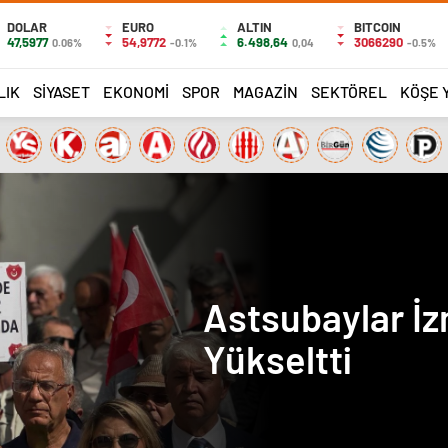
DOLAR
EURO
ALTIN
BITCOIN
47,5977
54,9772
6.498,64
3066290
0.06%
-0.1%
0,04
-0.5%
LIK
SIYASET
EKONOMI
SPOR
MAGAZIN
SEKTÖREL
KÖŞE 
Astsubaylar İz
Yükseltti