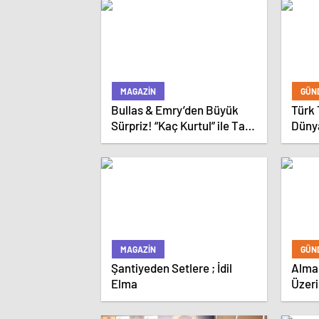
MAGAZIN
GÜN
Bullas & Emry’den Büyük
Türk 
Sürpriz! “Kaç Kurtul” ile Tarz
Dünya
Değiştirdiler
Koluk
MAGAZIN
GÜN
Şantiyeden Setlere ; İdil
Alman
Elma
Üzeri
Taşy