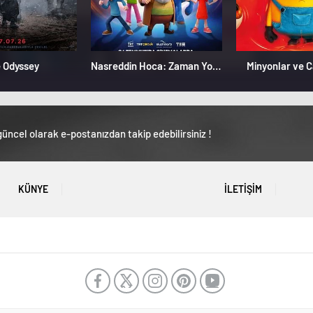
 Odyssey
Nasreddin Hoca: Zaman Yolcusu 4
Minyonlar ve 
üncel olarak e-postanızdan takip edebilirsiniz !
KÜNYE
İLETIŞIM