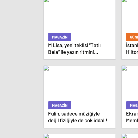
Genişletiyor
MAGAZIN
GÜN
M Lisa, yeni teklisi “Tatlı
İstan
Bela” ile yazın ritmini
Hilto
belirlemeye hazırlanıyor.
Yıldı
MAGAZIN
MAG
Fulin, sadece müziğiyle
Ekran
değil fiziğiyle de çok iddalı!
Memle
İnce