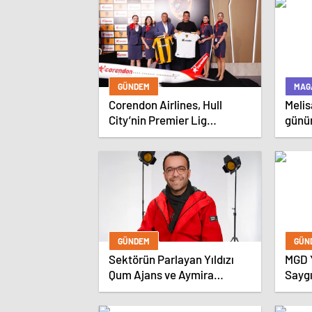
GÜNDEM
MAG
Corendon Airlines, Hull
Meli
City’nin Premier Lig
günün
yolculuğunda desteğini
kamaş
sürdürüyor
GÜNDEM
GÜN
Sektörün Parlayan Yıldızı
MGD 
Qum Ajans ve Aymira
Sayg
Fotoğrafçılık, Türkiye
Geneline Hizmet Ağını