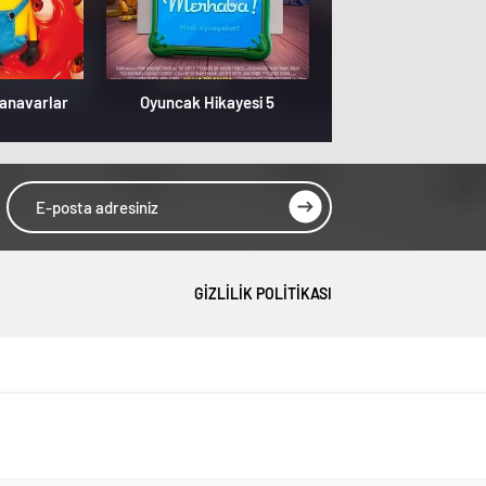
Canavarlar
Oyuncak Hikayesi 5
Özgür Kedi Scot
GIZLILIK POLITIKASI