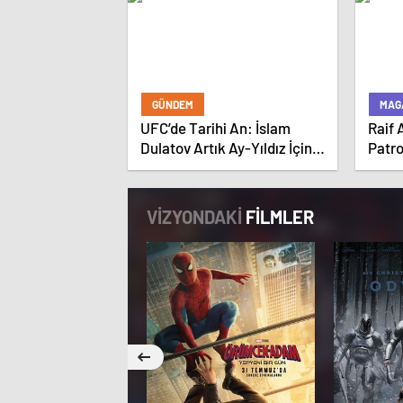
GÜNDEM
MAG
UFC’de Tarihi An: İslam
Raif
Dulatov Artık Ay-Yıldız İçin
Patr
dövüşecek
VİZYONDAKİ
FİLMLER