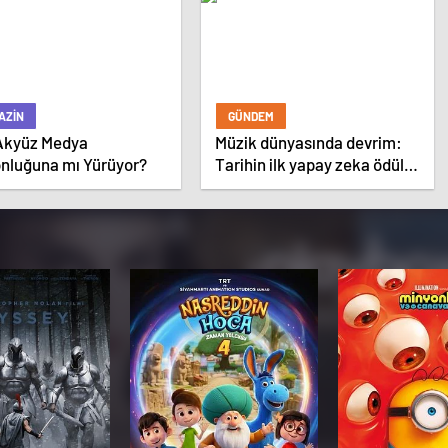
AZIN
GÜNDEM
 Akyüz Medya
Müzik dünyasında devrim:
onluğuna mı Yürüyor?
Tarihin ilk yapay zeka ödül
törenine Number1 imzası!