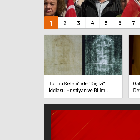
Torino Kefeni’nde “Diş İzi”
Ga
İddiası: Hristiyan ve Bilim
De
Dünyası İkiye Bölündü