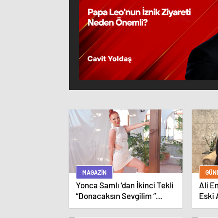
MAGAZIN
GÜN
Yonca Samlı ‘dan İkinci Tekli
Ali E
“Donacaksın Sevgilim “
Eski 
yayımlandı
Egeme
Geldi