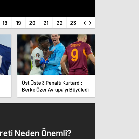
‹
›
Üst Üste 3 Penaltı Kurtardı:
Berke Özer Avrupa’yı Büyüledi
areti Neden Önemli?