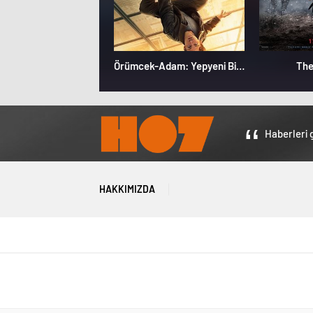
Örümcek-Adam: Yepyeni Bir Gün
The
Haberleri g
HAKKIMIZDA