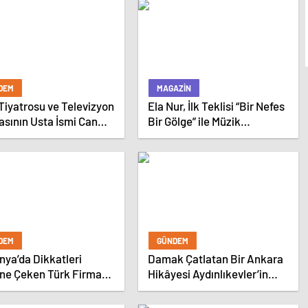
DEM
MAGAZIN
Tiyatrosu ve Televizyon
Ela Nur, İlk Teklisi “Bir Nefes
sının Usta İsmi Can
Bir Gölge” ile Müzik
ısa Hayatını Kaybetti
Yolculuğuna Başladı
DEM
GÜNDEM
ya’da Dikkatleri
Damak Çatlatan Bir Ankara
ne Çeken Türk Firması:
Hikâyesi Aydınlıkevler’in
apı
Lezzet Durağı Urfa Damak