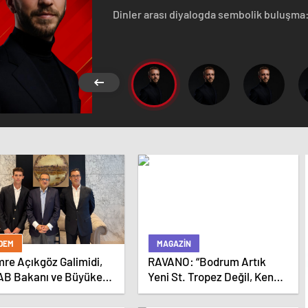
Dinler arası diyalogda sembolik buluşma: 
yeniden gündemde.
DEM
MAGAZIN
mre Açıkgöz Galimidi,
RAVANO: “Bodrum Artık
AB Bakanı ve Büyükelçi
Yeni St. Tropez Değil, Kendi
n Bağış ile Bir Araya
Başına Bir Referans”