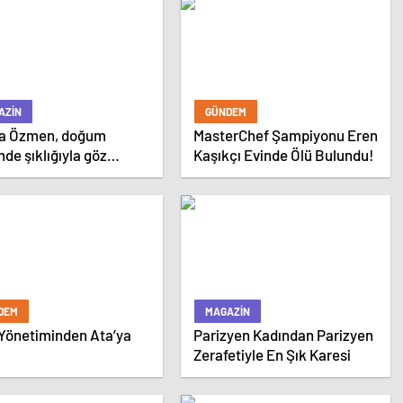
AZIN
GÜNDEM
sa Özmen, doğum
MasterChef Şampiyonu Eren
de şıklığıyla göz
Kaşıkçı Evinde Ölü Bulundu!
tırdı.
DEM
MAGAZIN
Yönetiminden Ata’ya
Parizyen Kadından Parizyen
ı
Zerafetiyle En Şık Karesi