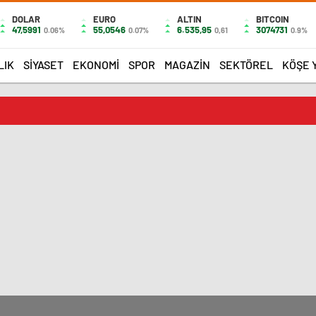
DOLAR
EURO
ALTIN
BITCOIN
47,5991
55,0546
6.535,95
3074731
0.06%
0.07%
0,61
0.9%
LIK
SIYASET
EKONOMI
SPOR
MAGAZIN
SEKTÖREL
KÖŞE 