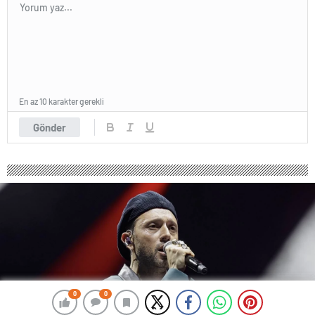
En az 10 karakter gerekli
Gönder
0
0
0
0