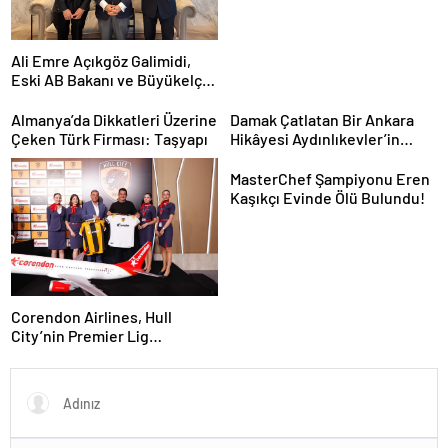
Ali Emre Açıkgöz Galimidi,
Eski AB Bakanı ve Büyükelçi
Egemen Bağış ile Bir Araya
Geldi
Almanya’da Dikkatleri Üzerine
Damak Çatlatan Bir Ankara
Çeken Türk Firması: Taşyapı
Hikâyesi Aydınlıkevler’in
Lezzet Durağı Urfa Damak
MasterChef Şampiyonu Eren
Kaşıkçı Evinde Ölü Bulundu!
Corendon Airlines, Hull
City’nin Premier Lig
yolculuğunda desteğini
sürdürüyor