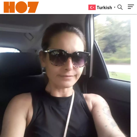
Turkish
▼