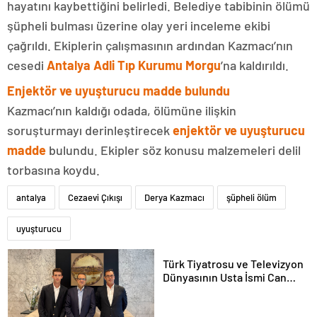
hayatını kaybettiğini belirledi. Belediye tabibinin ölümü
şüpheli bulması üzerine olay yeri inceleme ekibi
çağrıldı. Ekiplerin çalışmasının ardından Kazmacı’nın
cesedi
Antalya Adli Tıp Kurumu Morgu
’na kaldırıldı.
Enjektör ve uyuşturucu madde bulundu
Kazmacı’nın kaldığı odada, ölümüne ilişkin
soruşturmayı derinleştirecek
enjektör ve uyuşturucu
madde
bulundu. Ekipler söz konusu malzemeleri delil
torbasına koydu.
antalya
Cezaevi Çıkışı
Derya Kazmacı
şüpheli ölüm
uyuşturucu
Türk Tiyatrosu ve Televizyon
Dünyasının Usta İsmi Can
Kolukısa Hayatını Kaybetti