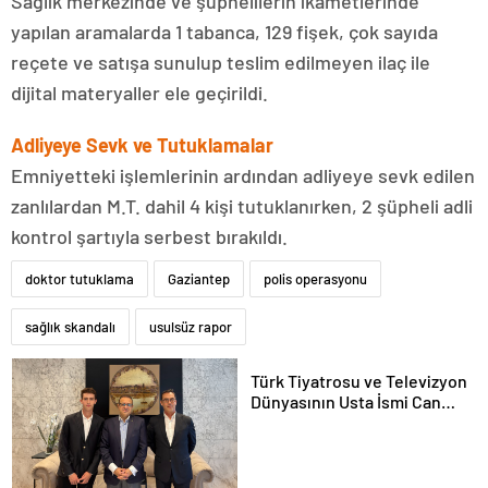
Sağlık merkezinde ve şüphelilerin ikametlerinde
yapılan aramalarda 1 tabanca, 129 fişek, çok sayıda
reçete ve satışa sunulup teslim edilmeyen ilaç ile
dijital materyaller ele geçirildi.
Adliyeye Sevk ve Tutuklamalar
Emniyetteki işlemlerinin ardından adliyeye sevk edilen
zanlılardan M.T. dahil 4 kişi tutuklanırken, 2 şüpheli adli
kontrol şartıyla serbest bırakıldı.
doktor tutuklama
Gaziantep
polis operasyonu
sağlık skandalı
usulsüz rapor
Türk Tiyatrosu ve Televizyon
Dünyasının Usta İsmi Can
Kolukısa Hayatını Kaybetti