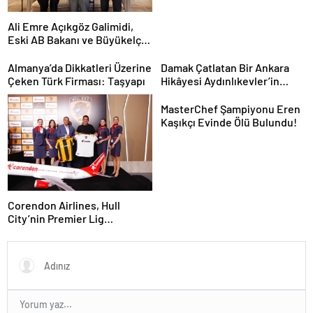
Ali Emre Açıkgöz Galimidi,
Eski AB Bakanı ve Büyükelçi
Egemen Bağış ile Bir Araya
Geldi
Almanya’da Dikkatleri Üzerine
Damak Çatlatan Bir Ankara
Çeken Türk Firması: Taşyapı
Hikâyesi Aydınlıkevler’in
Lezzet Durağı Urfa Damak
MasterChef Şampiyonu Eren
Kaşıkçı Evinde Ölü Bulundu!
Corendon Airlines, Hull
City’nin Premier Lig
yolculuğunda desteğini
sürdürüyor