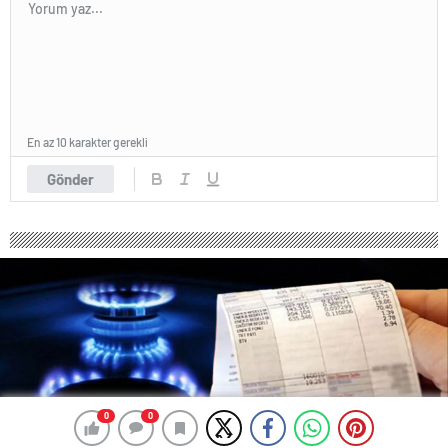
En az 10 karakter gerekli
Gönder
0
0
0
0