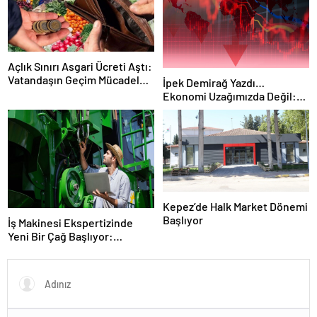
Açlık Sınırı Asgari Ücreti Aştı:
Vatandaşın Geçim Mücadelesi
İpek Demirağ Yazdı…
Derinleşiyor
Ekonomi Uzağımızda Değil:
Mahalledeki Dükkan, Evdeki
Hesap
Kepez’de Halk Market Dönemi
Başlıyor
İş Makinesi Ekspertizinde
Yeni Bir Çağ Başlıyor:
Ekspermak ile Güvenli Alım-
Satım Dönemi