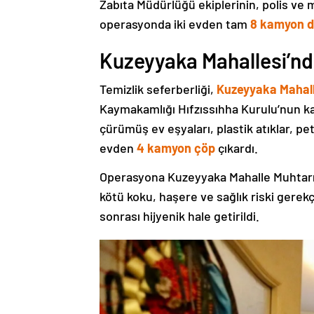
Zabıta Müdürlüğü ekiplerinin, polis ve 
operasyonda iki evden tam
8 kamyon d
Kuzeyyaka Mahallesi’nd
Temizlik seferberliği,
Kuzeyyaka Mahall
Kaymakamlığı Hıfzıssıhha Kurulu’nun ka
çürümüş ev eşyaları, plastik atıklar, pe
evden
4 kamyon çöp
çıkardı.
Operasyona Kuzeyyaka Mahalle Muhtarı M
kötü koku, haşere ve sağlık riski gerek
sonrası hijyenik hale getirildi.