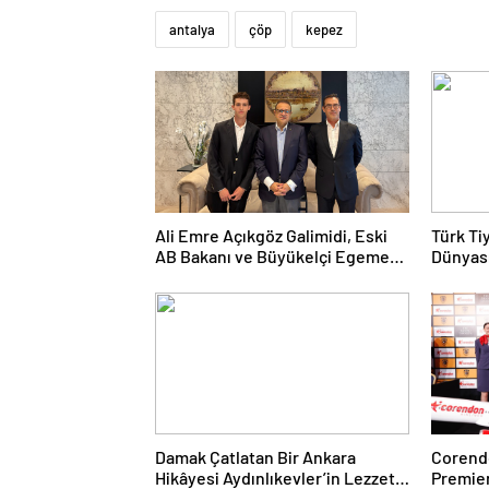
antalya
çöp
kepez
Ali Emre Açıkgöz Galimidi, Eski
Türk Ti
AB Bakanı ve Büyükelçi Egemen
Dünyası
Bağış ile Bir Araya Geldi
Kolukıs
Damak Çatlatan Bir Ankara
Corendo
Hikâyesi Aydınlıkevler’in Lezzet
Premier