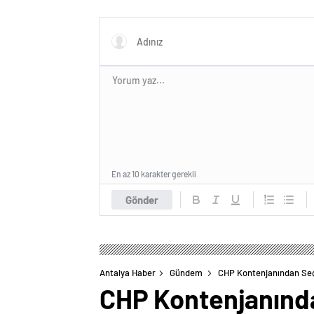
Durağı Urfa Damak
desteği
En az 10 karakter gerekli
Gönder
Antalya Haber
Gündem
CHP Kontenjanından Seçi
CHP Kontenjanından