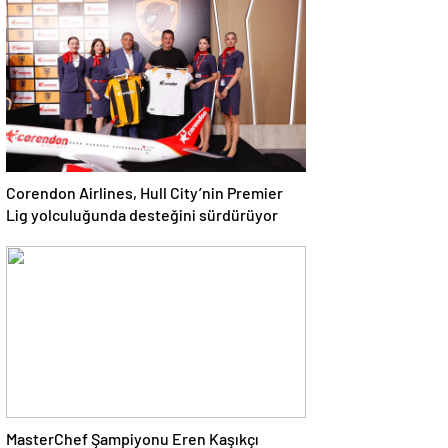
Corendon Airlines, Hull City’nin Premier
Lig yolculuğunda desteğini sürdürüyor
MasterChef Şampiyonu Eren Kaşıkçı