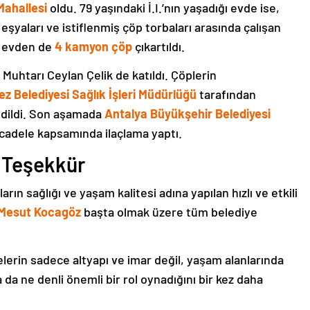
ahallesi
oldu. 79 yaşındaki İ.I.’nın yaşadığı evde ise,
şyaları ve istiflenmiş çöp torbaları arasında çalışan
u evden de
4 kamyon çöp
çıkartıldı.
uhtarı Ceylan Çelik de katıldı. Çöplerin
z Belediyesi Sağlık İşleri Müdürlüğü
tarafından
edildi. Son aşamada
Antalya Büyükşehir Belediyesi
cadele kapsamında ilaçlama yaptı.
 Teşekkür
rın sağlığı ve yaşam kalitesi adına yapılan hızlı ve etkili
Mesut Kocagöz
başta olmak üzere tüm belediye
elerin sadece altyapı ve imar değil, yaşam alanlarında
da ne denli önemli bir rol oynadığını bir kez daha