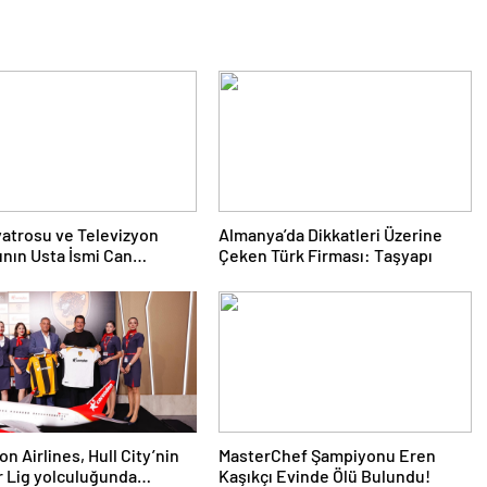
yatrosu ve Televizyon
Almanya’da Dikkatleri Üzerine
nın Usta İsmi Can
Çeken Türk Firması: Taşyapı
a Hayatını Kaybetti
n Airlines, Hull City’nin
MasterChef Şampiyonu Eren
 Lig yolculuğunda
Kaşıkçı Evinde Ölü Bulundu!