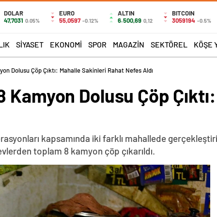
DOLAR
EURO
ALTIN
BITCOIN
47,7031
55,0597
6.500,69
3059194
0.05%
-0.12%
0,12
-0.5%
LIK
SIYASET
EKONOMI
SPOR
MAGAZIN
SEKTÖREL
KÖŞE 
on Dolusu Çöp Çıktı: Mahalle Sakinleri Rahat Nefes Aldı
8 Kamyon Dolusu Çöp Çıktı: 
rasyonları kapsamında iki farklı mahallede gerçekleştirile
evlerden toplam 8 kamyon çöp çıkarıldı.