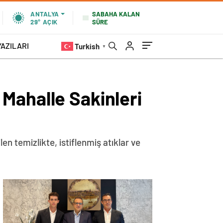
SABAHA KALAN
ANTALYA
SÜRE
29°
AÇIK
YAZILARI
Turkish
▼
Mahalle Sakinleri
n temizlikte, istiflenmiş atıklar ve