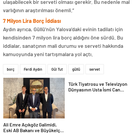
ulaşabilecek bir serveti olması gerekir. Bu nedenle mal
varlığının araştırılması önemli.”
7 Milyon Lira Borç İddiası
Aydın ayrıca, Güllü’nün Yalova’daki evinin tadilatı için
kendisinden 7 milyon lira borç aldığını öne sürdü. Bu
iddialar, sanatçının mali durumu ve serveti hakkında
kamuoyunda yeni tartışmalara yol açtı.
borç
Ferdi Aydın
Gül Tut
güllü
servet
Türk Tiyatrosu ve Televizyon
Dünyasının Usta İsmi Can
Kolukısa Hayatını Kaybetti
Ali Emre Açıkgöz Galimidi,
Eski AB Bakanı ve Büyükelçi