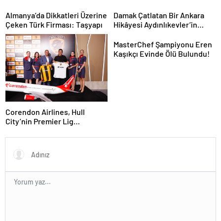
Egemen Bağış ile Bir Araya
Geldi
Almanya’da Dikkatleri Üzerine
Damak Çatlatan Bir Ankara
Çeken Türk Firması: Taşyapı
Hikâyesi Aydınlıkevler’in
Lezzet Durağı Urfa Damak
MasterChef Şampiyonu Eren
Kaşıkçı Evinde Ölü Bulundu!
Corendon Airlines, Hull
City’nin Premier Lig
yolculuğunda desteğini
sürdürüyor