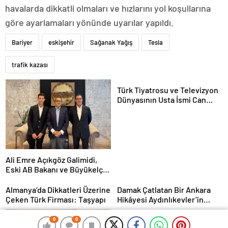
havalarda dikkatli olmaları ve hızlarını yol koşullarına
göre ayarlamaları yönünde uyarılar yapıldı.
Bariyer
eskişehir
Sağanak Yağış
Tesla
trafik kazası
Türk Tiyatrosu ve Televizyon
Dünyasının Usta İsmi Can
Kolukısa Hayatını Kaybetti
Ali Emre Açıkgöz Galimidi,
Eski AB Bakanı ve Büyükelçi
Egemen Bağış ile Bir Araya
Geldi
Almanya’da Dikkatleri Üzerine
Damak Çatlatan Bir Ankara
Çeken Türk Firması: Taşyapı
Hikâyesi Aydınlıkevler’in
Lezzet Durağı Urfa Damak
MasterChef Şampiyonu Eren
0
0
0
0