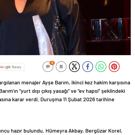
0
News
 yargılanan menajer Ayşe Barım, ikinci kez hakim karşısına
arım’ın “yurt dışı çıkış yasağı” ve “ev hapsi” şeklindeki
masına karar verdi. Duruşma 11 Şubat 2026 tarihine
uncu hazır bulundu. Hümeyra Akbay, Bergüzar Korel,