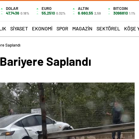
DOLAR
EURO
ALTIN
BITCOIN
47,7436
55,2510
6.660,55
3096810
0.18%
0.32%
2,59
1.1%
LIK
SIYASET
EKONOMI
SPOR
MAGAZIN
SEKTÖREL
KÖŞE 
ere Saplandı
 Bariyere Saplandı