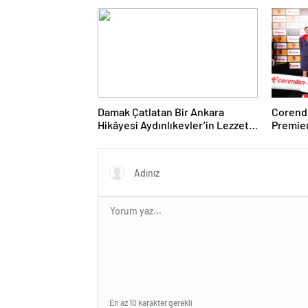
Damak Çatlatan Bir Ankara
Corendo
Hikâyesi Aydınlıkevler’in Lezzet
Premier
Durağı Urfa Damak
desteği
En az 10 karakter gerekli