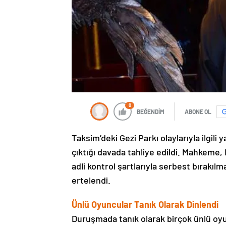
0
BEĞENDİM
ABONE OL
Taksim’deki Gezi Parkı olaylarıyla ilgili
çıktığı davada tahliye edildi. Mahkeme, B
adli kontrol şartlarıyla serbest bırakıl
ertelendi.
Ünlü Oyuncular Tanık Olarak Dinlendi
Duruşmada tanık olarak birçok ünlü oy