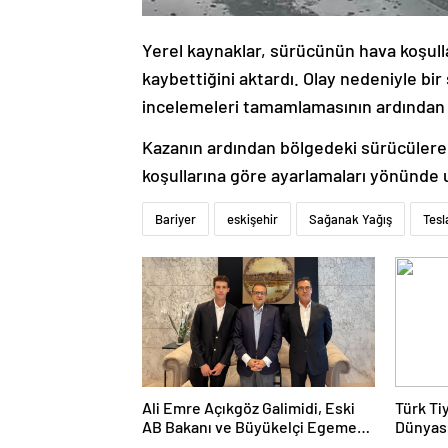
Yerel kaynaklar, sürücünün hava koşull
kaybettiğini aktardı. Olay nedeniyle bir 
incelemeleri tamamlamasının ardından
Kazanın ardından bölgedeki sürücülere, y
koşullarına göre ayarlamaları yönünde uy
Bariyer
eskişehir
Sağanak Yağış
Tesl
Ali Emre Açıkgöz Galimidi, Eski
Türk Ti
AB Bakanı ve Büyükelçi Egemen
Dünyası
Bağış ile Bir Araya Geldi
Kolukıs