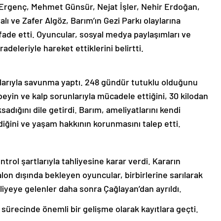
 Ergenç, Mehmet Günsür, Nejat İşler, Nehir Erdoğan,
ı ve Zafer Algöz, Barım’ın Gezi Parkı olaylarına
fade etti. Oyuncular, sosyal medya paylaşımları ve
deleriyle hareket ettiklerini belirtti.
larıyla savunma yaptı. 248 gündür tutuklu olduğunu
beyin ve kalp sorunlarıyla mücadele ettiğini, 30 kilodan
sadığını dile getirdi. Barım, ameliyatlarını kendi
iğini ve yaşam hakkının korunmasını talep etti.
trol şartlarıyla tahliyesine karar verdi. Kararın
on dışında bekleyen oyuncular, birbirlerine sarılarak
liyeye gelenler daha sonra Çağlayan’dan ayrıldı.
 sürecinde önemli bir gelişme olarak kayıtlara geçti.