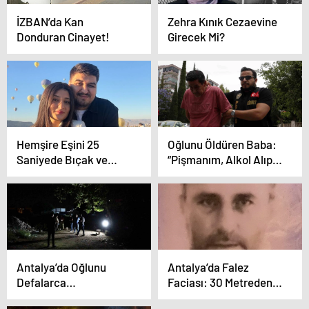
İZBAN’da Kan
Zehra Kınık Cezaevine
Donduran Cinayet!
Girecek Mi?
Hemşire Eşini 25
Oğlunu Öldüren Baba:
Saniyede Bıçak ve
“Pişmanım, Alkol Alıp
Satırla Öldürdü!
Etrafa Saldırıyordu”
Antalya’da Oğlunu
Antalya’da Falez
Defalarca
Faciası: 30 Metreden
Bıçaklayarak Öldürdü!
Düşen Adam Hayatını