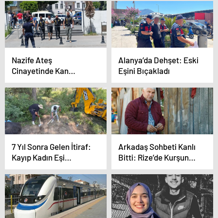
Kaybı Artıyor
Nazife Ateş
Alanya’da Dehşet: Eski
Cinayetinde Kan
Eşini Bıçakladı
Donduran İfade:
“Amacıma Ulaştım”
7 Yıl Sonra Gelen İtiraf:
Arkadaş Sohbeti Kanlı
Kayıp Kadın Eşi
Bitti: Rize’de Kurşun
Tarafından Öldürülmüş
Yağmuru!