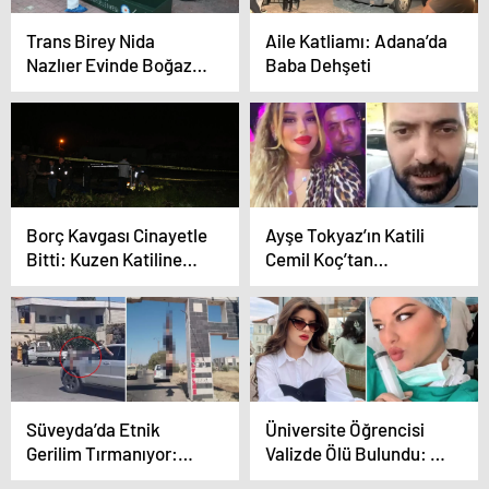
Trans Birey Nida
Aile Katliamı: Adana’da
Nazlıer Evinde Boğazı
Baba Dehşeti
Kesilmiş Halde Ölü
Bulundu
Borç Kavgası Cinayetle
Ayşe Tokyaz’ın Katili
Bitti: Kuzen Katiline
Cemil Koç’tan
İndirimsiz Müebbet
Mahkemede Pes
Dedirten Talep
Süveyda’da Etnik
Üniversite Öğrencisi
Gerilim Tırmanıyor:
Valizde Ölü Bulundu: 6
Siviller Tehlikede, Can
Gözaltı