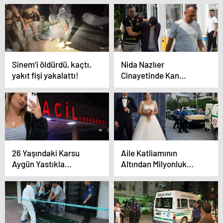
Taşımış
Kaybetti
Sinem’i öldürdü, kaçtı,
Nida Nazlıer
yakıt fişi yakalattı!
Cinayetinde Kan
Donduran Detaylar!
26 Yaşındaki Karsu
Aile Katliamının
Aygün Yastıkla
Altından Milyonluk
Boğularak Öldürüldü
Borç Çıktı