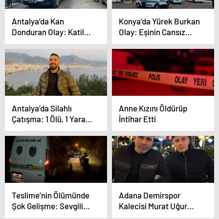
Antalya’da Kan
Konya’da Yürek Burkan
Donduran Olay: Katil
Olay: Eşinin Cansız
Emlakçıyı Arayıp İtiraf
Bedeniyle 1 Hafta
Etti
Yaşadı
Antalya’da Silahlı
Anne Kızını Öldürüp
Çatışma: 1 Ölü, 1 Yaralı,
İntihar Etti
9 Gözaltı
Teslime’nin Ölümünde
Adana Demirspor
Şok Gelişme: Sevgilisi
Kalecisi Murat Uğur
50 Metre Sırtında
Eser’in Babası Hayatını