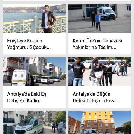
Yargıtay Kararı
Enişteye Kurşun
Kerim Üre’nin Cenazesi
Yağmuru: 3 Çocuk
Yakınlarına Teslim
Babası Hayatını
Edildi
Kaybetti
Antalya’da Eski Eş
Antalya’da Düğün
Dehşeti: Kadın
Dehşeti: Eşinin Eski
Ameliyata Alındı
Nişanlısını Öldürdü