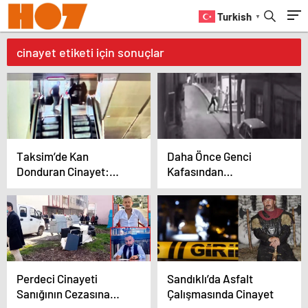
Turkish
▼
cinayet etiketi için sonuçlar
Taksim’de Kan
Daha Önce Genci
Donduran Cinayet:
Kafasından
Para Vermeyince
Bıçaklamıştı: İzmir’de
Bıçakladı
Cinayet İşledi
Perdeci Cinayeti
Sandıklı’da Asfalt
Sanığının Cezasına
Çalışmasında Cinayet