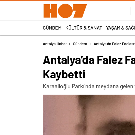
GÜNDEM
KÜLTÜR & SANAT
YAŞAM & SAĞ
Antalya Haber
Gündem
Antalya’da Falez Facias
Antalya’da Falez 
Kaybetti
Karaalioğlu Parkı’nda meydana gelen t