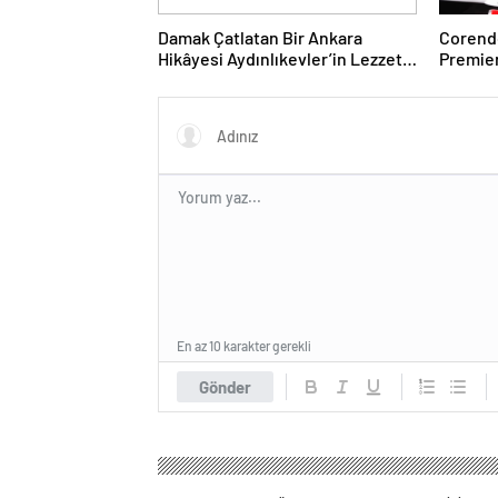
Damak Çatlatan Bir Ankara
Corendo
Hikâyesi Aydınlıkevler’in Lezzet
Premier
Durağı Urfa Damak
desteği
En az 10 karakter gerekli
Gönder