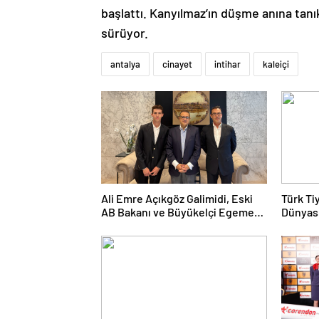
başlattı. Kanyılmaz’ın düşme anına tanık
sürüyor.
antalya
cinayet
intihar
kaleiçi
Ali Emre Açıkgöz Galimidi, Eski
Türk Ti
AB Bakanı ve Büyükelçi Egemen
Dünyası
Bağış ile Bir Araya Geldi
Kolukıs