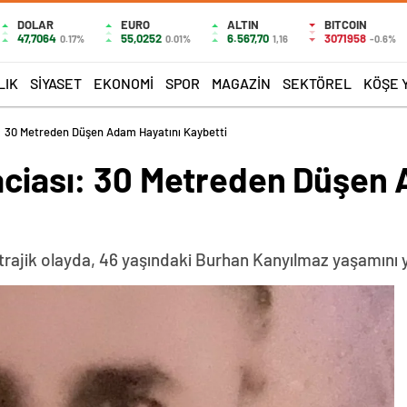
DOLAR
EURO
ALTIN
BITCOIN
47,7064
55,0252
6.567,70
3071958
0.17%
0.01%
1,16
-0.6%
LIK
SIYASET
EKONOMI
SPOR
MAGAZIN
SEKTÖREL
KÖŞE 
ı: 30 Metreden Düşen Adam Hayatını Kaybetti
Faciası: 30 Metreden Düşen
rajik olayda, 46 yaşındaki Burhan Kanyılmaz yaşamını yi