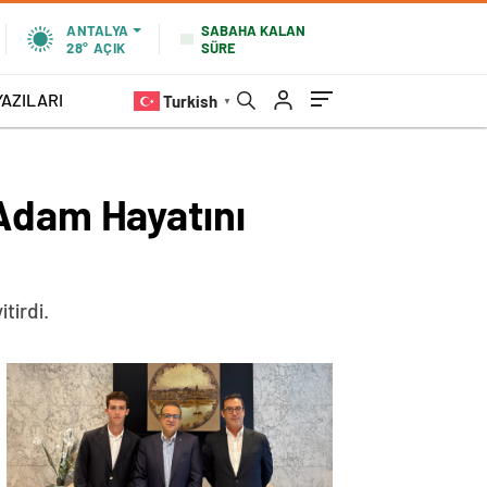
SABAHA KALAN
ANTALYA
SÜRE
28°
AÇIK
YAZILARI
Turkish
▼
 Adam Hayatını
tirdi.