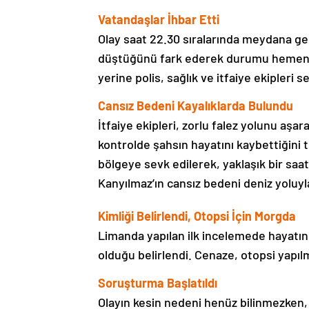
Vatandaşlar İhbar Etti
Olay saat 22.30 sıralarında meydana gel
düştüğünü fark ederek durumu hemen 112
yerine polis, sağlık ve itfaiye ekipleri se
Cansız Bedeni Kayalıklarda Bulundu
İtfaiye ekipleri, zorlu falez yolunu aşarak
kontrolde şahsın hayatını kaybettiğini te
bölgeye sevk edilerek, yaklaşık bir sa
Kanyılmaz’ın cansız bedeni deniz yoluyla
Kimliği Belirlendi, Otopsi İçin Morgda
Limanda yapılan ilk incelemede hayatın
olduğu belirlendi. Cenaze, otopsi yapıl
Soruşturma Başlatıldı
Olayın kesin nedeni henüz bilinmezken, po