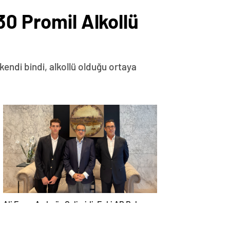
30 Promil Alkollü
kendi bindi, alkollü olduğu ortaya
Ali Emre Açıkgöz Galimidi, Eski AB Bakanı
ve Büyükelçi Egemen Bağış ile Bir Araya
Geldi