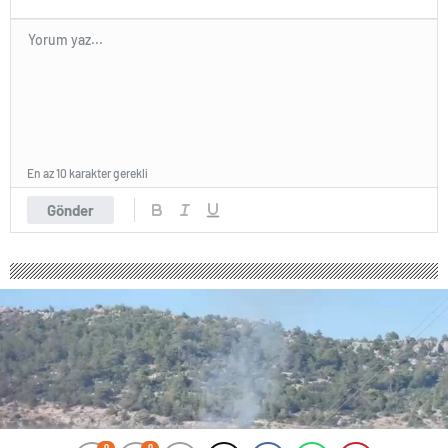
En az 10 karakter gerekli
Gönder
0
0
0
0