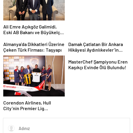
Ali Emre Açıkgöz Galimidi,
Eski AB Bakanı ve Büyükelçi
Egemen Bağış ile Bir Araya
Geldi
Almanya’da Dikkatleri Üzerine
Damak Çatlatan Bir Ankara
Çeken Türk Firması: Taşyapı
Hikâyesi Aydınlıkevler’in
Lezzet Durağı Urfa Damak
MasterChef Şampiyonu Eren
Kaşıkçı Evinde Ölü Bulundu!
Corendon Airlines, Hull
City’nin Premier Lig
yolculuğunda desteğini
sürdürüyor