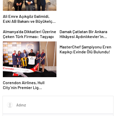
Ali Emre Açıkgöz Galimidi,
Eski AB Bakanı ve Büyükelçi
Egemen Bağış ile Bir Araya
Geldi
Almanya’da Dikkatleri Üzerine
Damak Çatlatan Bir Ankara
Çeken Türk Firması: Taşyapı
Hikâyesi Aydınlıkevler’in
Lezzet Durağı Urfa Damak
MasterChef Şampiyonu Eren
Kaşıkçı Evinde Ölü Bulundu!
Corendon Airlines, Hull
City’nin Premier Lig
yolculuğunda desteğini
sürdürüyor