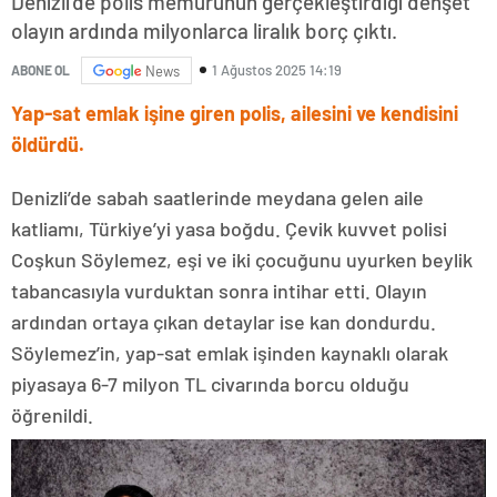
Denizli’de polis memurunun gerçekleştirdiği dehşet
olayın ardında milyonlarca liralık borç çıktı.
1 Ağustos 2025 14:19
ABONE OL
News
Yap-sat emlak işine giren polis, ailesini ve kendisini
öldürdü.
Denizli’de sabah saatlerinde meydana gelen aile
katliamı, Türkiye’yi yasa boğdu. Çevik kuvvet polisi
Coşkun Söylemez, eşi ve iki çocuğunu uyurken beylik
tabancasıyla vurduktan sonra intihar etti. Olayın
ardından ortaya çıkan detaylar ise kan dondurdu.
Söylemez’in, yap-sat emlak işinden kaynaklı olarak
piyasaya 6-7 milyon TL civarında borcu olduğu
öğrenildi.