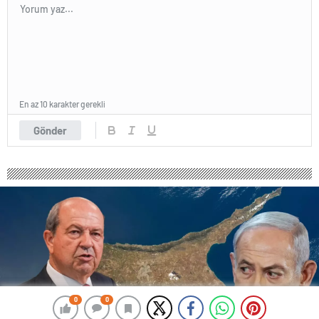
En az 10 karakter gerekli
Gönder
0
0
0
0