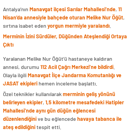
Antalya’nın
Manavgat ilçesi Sarılar Mahallesi’nde
,
11
Nisan’da annesiyle bahçede oturan Melike Nur Öğüt
,
sırtına isabet eden
yorgun mermiyle yaralandı
.
Merminin İzini Sürdüler, Düğünden Ateşlendiği Ortaya
Çıktı
Yaralanan Melike Nur Öğüt’ü hastaneye kaldıran
annesi, durumu
112 Acil Çağrı Merkezi’ne bildirdi
.
Olayla ilgili
Manavgat İlçe Jandarma Komutanlığı ve
JASAT ekipleri
hemen inceleme başlattı.
Özel teknikler kullanılarak
merminin geliş yönünü
belirleyen ekipler
,
1,5 kilometre mesafedeki Hatipler
Mahallesi’nde aynı gün düğün eğlencesi
düzenlendiğini
ve bu eğlencede
havaya tabanca ile
ateş edildiğini
tespit etti.