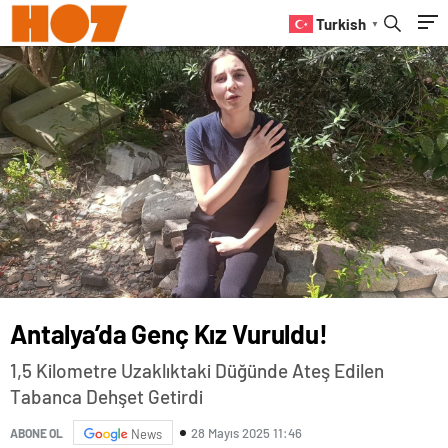
Turkish
▼
Antalya’da Genç Kız Vuruldu!
1,5 Kilometre Uzaklıktaki Düğünde Ateş Edilen
Tabanca Dehşet Getirdi
28 Mayıs 2025 11:46
ABONE OL
News