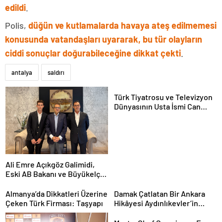
edildi
.
Polis,
düğün ve kutlamalarda havaya ateş edilmemesi
konusunda vatandaşları uyararak, bu tür olayların
ciddi sonuçlar doğurabileceğine dikkat çekti
.
antalya
saldırı
Türk Tiyatrosu ve Televizyon
Dünyasının Usta İsmi Can
Kolukısa Hayatını Kaybetti
Ali Emre Açıkgöz Galimidi,
Eski AB Bakanı ve Büyükelçi
Egemen Bağış ile Bir Araya
Geldi
Almanya’da Dikkatleri Üzerine
Damak Çatlatan Bir Ankara
Çeken Türk Firması: Taşyapı
Hikâyesi Aydınlıkevler’in
Lezzet Durağı Urfa Damak