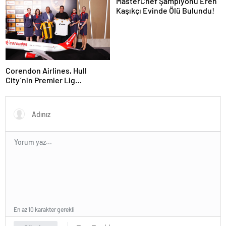
MasterChef Şampiyonu Eren
Kaşıkçı Evinde Ölü Bulundu!
Corendon Airlines, Hull
City’nin Premier Lig
yolculuğunda desteğini
sürdürüyor
En az 10 karakter gerekli