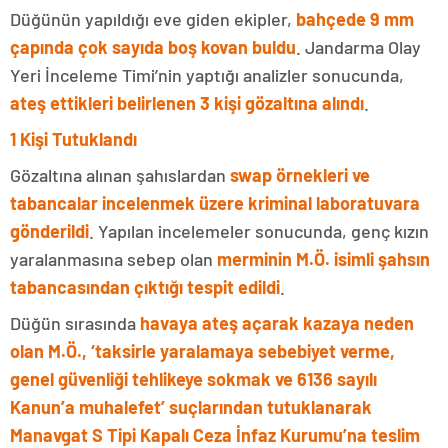
Düğünün yapıldığı eve giden ekipler,
bahçede 9 mm
çapında çok sayıda boş kovan buldu
. Jandarma Olay
Yeri İnceleme Timi’nin yaptığı analizler sonucunda,
ateş ettikleri belirlenen 3 kişi gözaltına alındı
.
1 Kişi Tutuklandı
Gözaltına alınan şahıslardan
swap örnekleri ve
tabancalar incelenmek üzere kriminal laboratuvara
gönderildi
. Yapılan incelemeler sonucunda, genç kızın
yaralanmasına sebep olan
merminin M.Ö. isimli şahsın
tabancasından çıktığı tespit edildi
.
Düğün sırasında
havaya ateş açarak kazaya neden
olan M.Ö., ‘taksirle yaralamaya sebebiyet verme,
genel güvenliği tehlikeye sokmak ve 6136 sayılı
Kanun’a muhalefet’ suçlarından tutuklanarak
Manavgat S Tipi Kapalı Ceza İnfaz Kurumu’na teslim