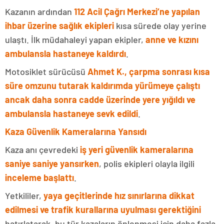
Kazanın ardından
112 Acil Çağrı Merkezi’ne yapılan
ihbar üzerine sağlık ekipleri
kısa sürede olay yerine
ulaştı. İlk müdahaleyi yapan ekipler,
anne ve kızını
ambulansla hastaneye kaldırdı
.
Motosiklet sürücüsü
Ahmet K., çarpma sonrası kısa
süre omzunu tutarak kaldırımda yürümeye çalıştı
ancak daha sonra cadde üzerinde yere yığıldı ve
ambulansla hastaneye sevk edildi
.
Kaza Güvenlik Kameralarına Yansıdı
Kaza anı çevredeki
iş yeri güvenlik kameralarına
saniye saniye yansırken
, polis ekipleri olayla ilgili
inceleme başlattı
.
Yetkililer,
yaya geçitlerinde hız sınırlarına dikkat
edilmesi ve trafik kurallarına uyulması gerektiğini
hatırlatarak, bu tür kazaların önlenmesi için daha fazla