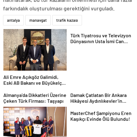
farkındalık oluşturulması gerektiğini vurguladı.
antalya
manavgat
trafik kazası
Türk Tiyatrosu ve Televizyon
Dünyasının Usta İsmi Can
Kolukısa Hayatını Kaybetti
Ali Emre Açıkgöz Galimidi,
Eski AB Bakanı ve Büyükelçi
Egemen Bağış ile Bir Araya
Geldi
Almanya’da Dikkatleri Üzerine
Damak Çatlatan Bir Ankara
Çeken Türk Firması: Taşyapı
Hikâyesi Aydınlıkevler’in
Lezzet Durağı Urfa Damak
MasterChef Şampiyonu Eren
Kaşıkçı Evinde Ölü Bulundu!