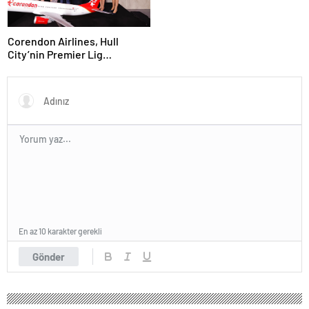
Corendon Airlines, Hull
City’nin Premier Lig
yolculuğunda desteğini
sürdürüyor
En az 10 karakter gerekli
Gönder