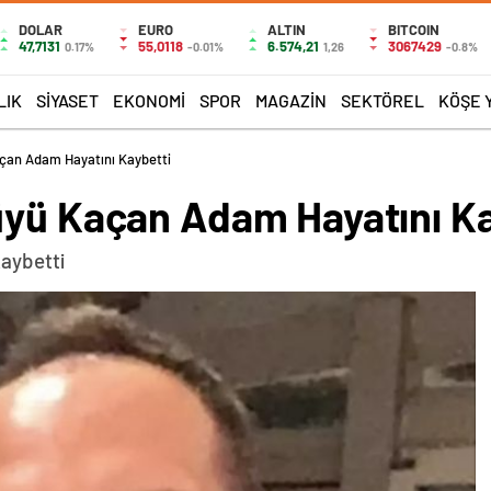
DOLAR
EURO
ALTIN
BITCOIN
47,7131
55,0118
6.574,21
3067429
0.17%
-0.01%
1,26
-0.8%
LIK
SIYASET
EKONOMI
SPOR
MAGAZIN
SEKTÖREL
KÖŞE 
açan Adam Hayatını Kaybetti
üyü Kaçan Adam Hayatını Ka
aybetti