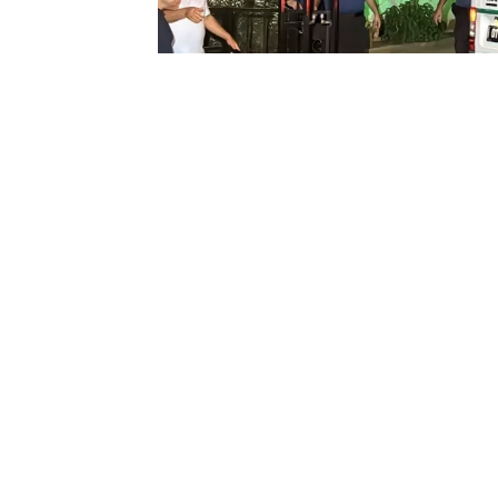
0
BEĞENDİM
ABONE OL
Adana’nın Çukurova ilçesinde yaşanan ol
boğdu. Toros Mahallesi’nde bulunan Çi
Verimli, henüz bilinmeyen bir sebeple eşi
tabancayla vurarak öldürdü. Katliamın ar
Komşular Silah Sesleriyl
Olay, saat 20.30 sıralarında meydana ge