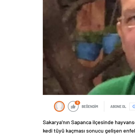
0
BEĞENDİM
ABONE OL
Sakarya’nın Sapanca ilçesinde hayvanse
kedi tüyü kaçması sonucu gelişen enf