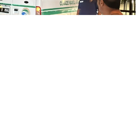
0
News
ay, hem aile fertlerini hem de mahalle sakinlerini yasa
lem Apartmanı’nda ikamet eden 42 yaşındaki Eyüp
 Merve Verimli (39) ve 9 yaşındaki kızı Elif Verimli’yi
dından Verimli, aynı silahla intihar etti.
e İhbar Etti
ldi. Daireden gelen silah seslerini duyan komşuların