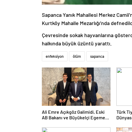
Sapanca Yanık Mahallesi Merkez Camii’n
Kurtköy Mahalle Mezarlığı’nda defnedild
Çevresinde sokak hayvanlarına gösterdiğ
halkında büyük üzüntü yarattı.
enfeksiyon
ölüm
sapanca
Ali Emre Açıkgöz Galimidi, Eski
Türk Ti
AB Bakanı ve Büyükelçi Egemen
Dünyası
Bağış ile Bir Araya Geldi
Kolukıs