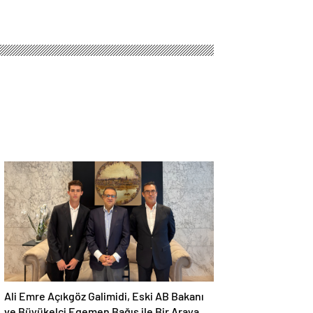
Ali Emre Açıkgöz Galimidi, Eski AB Bakanı
ve Büyükelçi Egemen Bağış ile Bir Araya