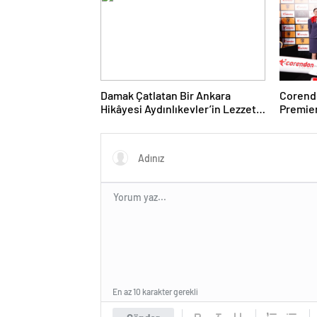
Damak Çatlatan Bir Ankara
Corendo
Hikâyesi Aydınlıkevler’in Lezzet
Premier
Durağı Urfa Damak
desteği
En az 10 karakter gerekli