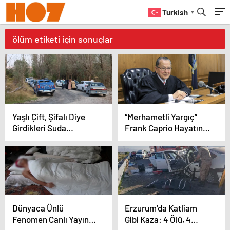
Turkish
▼
ölüm etiketi için sonuçlar
Yaşlı Çift, Şifalı Diye
“Merhametli Yargıç”
Girdikleri Suda
Frank Caprio Hayatını
Hayatını Kaybetti
Kaybetti
Dünyaca Ünlü
Erzurum’da Katliam
Fenomen Canlı Yayında
Gibi Kaza: 4 Ölü, 4