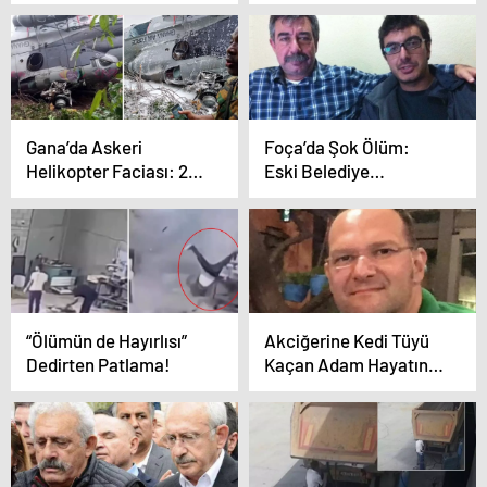
Hayatını Kaybetti
Yaralı
Gana’da Askeri
Foça’da Şok Ölüm:
Helikopter Faciası: 2
Eski Belediye
Bakan Dahil 8 Ölü
Başkanının Oğlu
Sazlıkta Ölü Bulundu
“Ölümün de Hayırlısı”
Akciğerine Kedi Tüyü
Dedirten Patlama!
Kaçan Adam Hayatını
Kaybetti