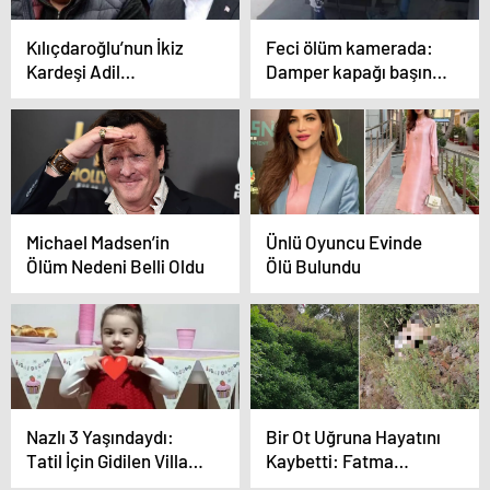
Kılıçdaroğlu’nun İkiz
Feci ölüm kamerada:
Kardeşi Adil
Damper kapağı başına
Kılıçdaroğlu Kalp Krizi
çarptı, Mevlüt Şafak
Geçirdi, Yaşamını
hayatını kaybetti
Yitirdi
Michael Madsen’in
Ünlü Oyuncu Evinde
Ölüm Nedeni Belli Oldu
Ölü Bulundu
Nazlı 3 Yaşındaydı:
Bir Ot Uğruna Hayatını
Tatil İçin Gidilen Villada
Kaybetti: Fatma
Feci Son
Acar’ın Acı Sonu