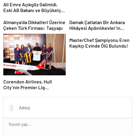
Ali Emre Açıkgöz Galimidi,
Eski AB Bakanı ve Büyükelçi
Egemen Bağış ile Bir Araya
Geldi
Almanya’da Dikkatleri Üzerine
Damak Çatlatan Bir Ankara
Çeken Türk Firması: Taşyapı
Hikâyesi Aydınlıkevler’in
Lezzet Durağı Urfa Damak
MasterChef Şampiyonu Eren
Kaşıkçı Evinde Ölü Bulundu!
Corendon Airlines, Hull
City’nin Premier Lig
yolculuğunda desteğini
sürdürüyor