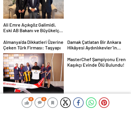
Ali Emre Açıkgöz Galimidi,
Eski AB Bakanı ve Büyükelçi
Egemen Bağış ile Bir Araya
Geldi
Almanya’da Dikkatleri Üzerine
Damak Çatlatan Bir Ankara
Çeken Türk Firması: Taşyapı
Hikâyesi Aydınlıkevler’in
Lezzet Durağı Urfa Damak
MasterChef Şampiyonu Eren
Kaşıkçı Evinde Ölü Bulundu!
Corendon Airlines, Hull
0
0
0
0
City’nin Premier Lig
yolculuğunda desteğini
sürdürüyor