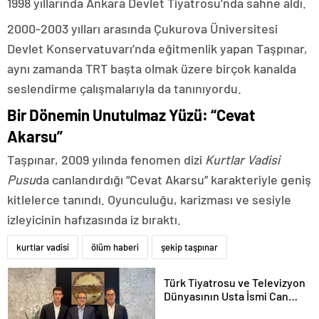
1998 yıllarında Ankara Devlet Tiyatrosu’nda sahne aldı.
2000-2003 yılları arasında Çukurova Üniversitesi
Devlet Konservatuvarı’nda eğitmenlik yapan Taşpınar,
aynı zamanda TRT başta olmak üzere birçok kanalda
seslendirme çalışmalarıyla da tanınıyordu.
Bir Dönemin Unutulmaz Yüzü: “Cevat
Akarsu”
Taşpınar, 2009 yılında fenomen dizi
Kurtlar Vadisi
Pusu
da canlandırdığı “Cevat Akarsu” karakteriyle geniş
kitlelerce tanındı. Oyunculuğu, karizması ve sesiyle
izleyicinin hafızasında iz bıraktı.
kurtlar vadisi
ölüm haberi
şekip taşpınar
Türk Tiyatrosu ve Televizyon
Dünyasının Usta İsmi Can
Kolukısa Hayatını Kaybetti