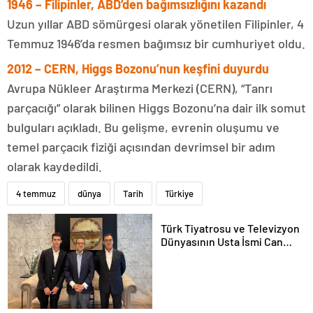
1946 – Filipinler, ABD’den bağımsızlığını kazandı
Uzun yıllar ABD sömürgesi olarak yönetilen Filipinler, 4
Temmuz 1946’da resmen bağımsız bir cumhuriyet oldu.
2012 – CERN, Higgs Bozonu’nun keşfini duyurdu
Avrupa Nükleer Araştırma Merkezi (CERN), “Tanrı
parçacığı” olarak bilinen Higgs Bozonu’na dair ilk somut
bulguları açıkladı. Bu gelişme, evrenin oluşumu ve
temel parçacık fiziği açısından devrimsel bir adım
olarak kaydedildi.
4 temmuz
dünya
Tarih
Türkiye
Türk Tiyatrosu ve Televizyon
Dünyasının Usta İsmi Can
Kolukısa Hayatını Kaybetti