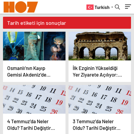
Turkish
▼
Tarih etiketi için sonuçlar
Osmanlı’nın Kayıp
İlk Ezginin Yükseldiği
Gemisi Akdeniz’de
Yer Ziyarete Açılıyor:
Bulundu!
Tralleis Antik Kenti Gün
Yüzüne Çıkıyor
4 Temmuz’da Neler
3 Temmuz’da Neler
Oldu? Tarihi Değiştiren
Oldu? Tarihi Değiştiren