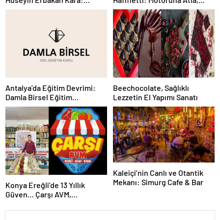
Turizmde Yükselen İsim
Şehri Hisset
Antalya’da Eğitim Devrimi:
Beechocolate, Sağlıklı
Damla Birsel Eğitim
Lezzetin El Yapımı Sanatı
Kurumları
Kaleiçi’nin Canlı ve Otantik
Mekanı: Simurg Cafe & Bar
Konya Ereğli’de 13 Yıllık
Güven… Çarşı AVM,
Marketten Daha Fazlası