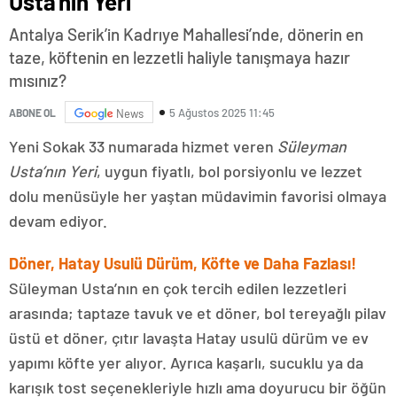
Usta’nın Yeri
Antalya Serik’in Kadrıye Mahallesi’nde, dönerin en
taze, köftenin en lezzetli haliyle tanışmaya hazır
mısınız?
5 Ağustos 2025 11:45
ABONE OL
News
Yeni Sokak 33 numarada hizmet veren
Süleyman
Usta’nın Yeri
, uygun fiyatlı, bol porsiyonlu ve lezzet
dolu menüsüyle her yaştan müdavimin favorisi olmaya
devam ediyor.
Döner, Hatay Usulü Dürüm, Köfte ve Daha Fazlası!
Süleyman Usta’nın en çok tercih edilen lezzetleri
arasında; taptaze tavuk ve et döner, bol tereyağlı pilav
üstü et döner, çıtır lavaşta Hatay usulü dürüm ve ev
yapımı köfte yer alıyor. Ayrıca kaşarlı, sucuklu ya da
karışık tost seçenekleriyle hızlı ama doyurucu bir öğün