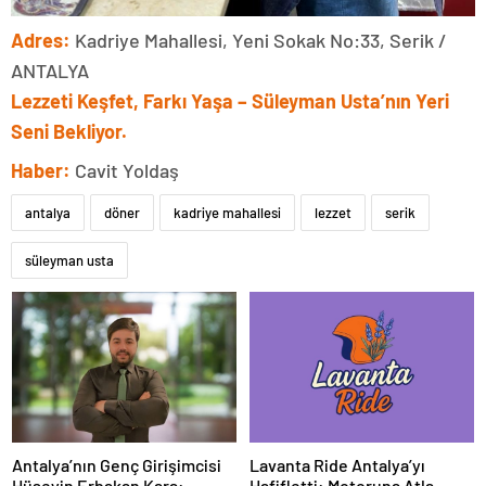
Adres:
Kadriye Mahallesi, Yeni Sokak No:33, Serik /
ANTALYA
Lezzeti Keşfet, Farkı Yaşa – Süleyman Usta’nın Yeri
Seni Bekliyor.
Haber:
Cavit Yoldaş
antalya
döner
kadriye mahallesi
lezzet
serik
süleyman usta
Antalya’nın Genç Girişimcisi
Lavanta Ride Antalya’yı
Hüseyin Erbakan Kara:
Hafifletti: Motoruna Atla,