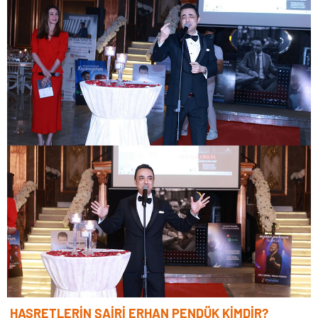
HASRETLERİN ŞAİRİ ERHAN PENDÜK KİMDİR?