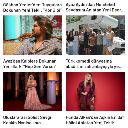
Ayaz Aydın’dan Memleket
Gökhan Yedier’den Duygulara
Sevdasını Anlatan Yeni Eser:
Dokunan Yeni Tekli: “Kor Gibi”
“Biz Sivaslıyız”
Ayaz’dan Kalplere Dokunan
Türk komedi dünyasına
Yeni Şarkı “Hep Sen Varsın”
absürt mizah anlayışıyla yeni
bir soluk getirmeye
hazırlanan “Şebeke: Sinyal
Yok”, çekimlerine başladı.
Funda Alkan’dan Aşkın En Saf
Uluslararası Solist Sevgi
Hâlini Anlatan Yeni Tekli:
Keskin Manisalı’nın
“İmtiyaz”
Büyüleyici Sahne