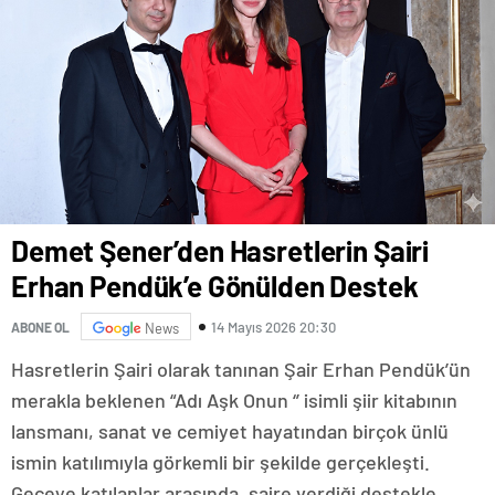
Demet Şener’den Hasretlerin Şairi
Erhan Pendük’e Gönülden Destek
14 Mayıs 2026 20:30
ABONE OL
News
Hasretlerin Şairi olarak tanınan Şair Erhan Pendük’ün
merakla beklenen “Adı Aşk Onun ‘’ isimli şiir kitabının
lansmanı, sanat ve cemiyet hayatından birçok ünlü
ismin katılımıyla görkemli bir şekilde gerçekleşti.
Geceye katılanlar arasında, şaire verdiği destekle