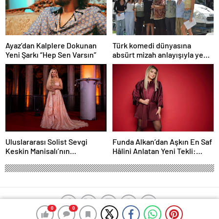
Ayaz’dan Kalplere Dokunan
Türk komedi dünyasına
Yeni Şarkı “Hep Sen Varsın”
absürt mizah anlayışıyla yeni
bir soluk getirmeye
hazırlanan “Şebeke: Sinyal
Yok”, çekimlerine başladı.
Funda Alkan’dan Aşkın En Saf
Uluslararası Solist Sevgi
Hâlini Anlatan Yeni Tekli:
Keskin Manisalı’nın
“İmtiyaz”
Büyüleyici Sahne
Performansı Meslek Onur
Ödülü ile Taçlandırıldı
0
0
0
0