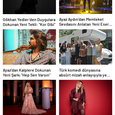
Ayaz Aydın’dan Memleket
Gökhan Yedier’den Duygulara
Sevdasını Anlatan Yeni Eser:
Dokunan Yeni Tekli: “Kor Gibi”
“Biz Sivaslıyız”
Ayaz’dan Kalplere Dokunan
Türk komedi dünyasına
Yeni Şarkı “Hep Sen Varsın”
absürt mizah anlayışıyla yeni
bir soluk getirmeye
hazırlanan “Şebeke: Sinyal
Yok”, çekimlerine başladı.