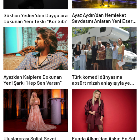
Ayaz Aydın’dan Memleket
Gökhan Yedier’den Duygulara
Sevdasını Anlatan Yeni Eser:
Dokunan Yeni Tekli: “Kor Gibi”
“Biz Sivaslıyız”
Ayaz’dan Kalplere Dokunan
Türk komedi dünyasına
Yeni Şarkı “Hep Sen Varsın”
absürt mizah anlayışıyla yeni
bir soluk getirmeye
hazırlanan “Şebeke: Sinyal
Yok”, çekimlerine başladı.
Funda Alkan’dan Aşkın En Saf
Uluslararası Solist Sevgi