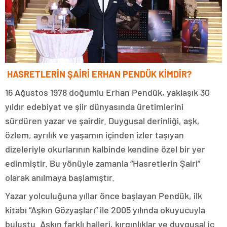
HASRETLERİN ŞAİRİ ERHAN PENDÜK KİMDİR?
16 Ağustos 1978 doğumlu Erhan Pendük, yaklaşık 30
yıldır edebiyat ve şiir dünyasında üretimlerini
sürdüren yazar ve şairdir. Duygusal derinliği, aşk,
özlem, ayrılık ve yaşamın içinden izler taşıyan
dizeleriyle okurlarının kalbinde kendine özel bir yer
edinmiştir. Bu yönüyle zamanla “Hasretlerin Şairi”
olarak anılmaya başlamıştır.
Yazar yolculuğuna yıllar önce başlayan Pendük, ilk
kitabı “Aşkın Gözyaşları” ile 2005 yılında okuyucuyla
buluştu. Aşkın farklı halleri, kırgınlıklar ve duygusal iç