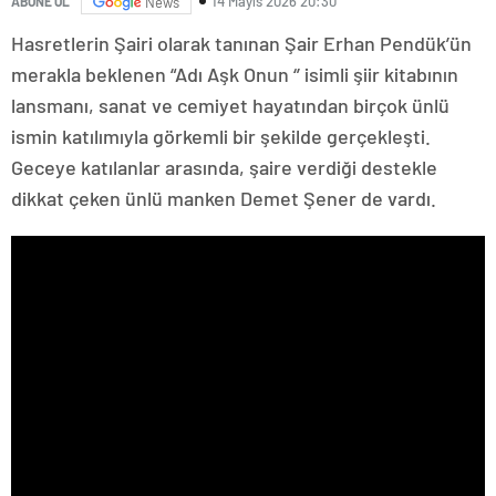
14 Mayıs 2026 20:30
ABONE OL
News
Hasretlerin Şairi olarak tanınan Şair Erhan Pendük’ün
merakla beklenen “Adı Aşk Onun ‘’ isimli şiir kitabının
lansmanı, sanat ve cemiyet hayatından birçok ünlü
ismin katılımıyla görkemli bir şekilde gerçekleşti.
Geceye katılanlar arasında, şaire verdiği destekle
dikkat çeken ünlü manken Demet Şener de vardı.