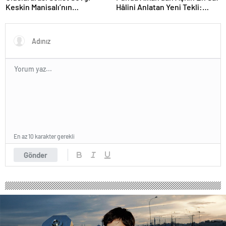
Hâlini Anlatan Yeni Tekli:
Keskin Manisalı’nın
“İmtiyaz”
Büyüleyici Sahne
Performansı Meslek Onur
Ödülü ile Taçlandırıldı
En az 10 karakter gerekli
Gönder