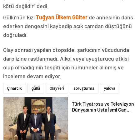
kötü değildir” dedi.
Güllü’nün kızı
Tuğyan Ülkem Gülter
de annesinin dans
ederken dengesini kaybedip açık camdan düştüğünü
doğruladı.
Olay sonrası yapılan otopside, şarkıcının vücudunda
darp izine rastlanmadı. Alkol veya uyuşturucu etkisi
olup olmadığının tespiti için numuneler alınmış ve
inceleme devam ediyor.
Çınarcık
güllü
OlayYeri
soruşturma
yalova
Türk Tiyatrosu ve Televizyon
Dünyasının Usta İsmi Can
Kolukısa Hayatını Kaybetti