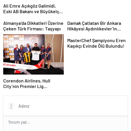
Ali Emre Açıkgöz Galimidi,
Eski AB Bakanı ve Büyükelçi
Egemen Bağış ile Bir Araya
Geldi
Almanya’da Dikkatleri Üzerine
Damak Çatlatan Bir Ankara
Çeken Türk Firması: Taşyapı
Hikâyesi Aydınlıkevler’in
Lezzet Durağı Urfa Damak
MasterChef Şampiyonu Eren
Kaşıkçı Evinde Ölü Bulundu!
Corendon Airlines, Hull
City’nin Premier Lig
yolculuğunda desteğini
sürdürüyor