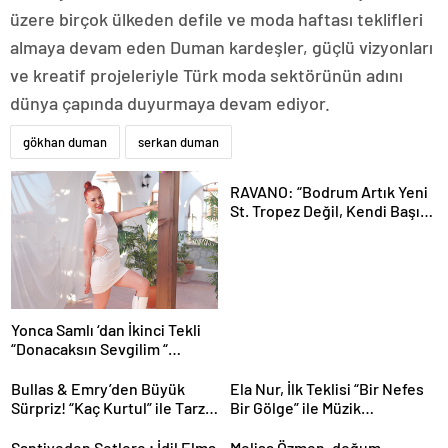
üzere birçok ülkeden defile ve moda haftası teklifleri
almaya devam eden Duman kardeşler, güçlü vizyonları
ve kreatif projeleriyle Türk moda sektörünün adını
dünya çapında duyurmaya devam ediyor.
gökhan duman
serkan duman
RAVANO: “Bodrum Artık Yeni
St. Tropez Değil, Kendi Başına
Bir Referans”
Yonca Samlı ‘dan İkinci Tekli
“Donacaksın Sevgilim “
yayımlandı
Bullas & Emry’den Büyük
Ela Nur, İlk Teklisi “Bir Nefes
Sürpriz! “Kaç Kurtul” ile Tarz
Bir Gölge” ile Müzik
Değiştirdiler
Yolculuğuna Başladı
Şantiyeden Setlere ; İdil Elma
Melisa Özmen, doğum