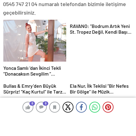
0545 747 21 04 numaralı telefondan bizimle iletişime
geçebilirsiniz.
RAVANO: “Bodrum Artık Yeni
St. Tropez Değil, Kendi Başına
Bir Referans”
Yonca Samlı ‘dan İkinci Tekli
“Donacaksın Sevgilim “
yayımlandı
Bullas & Emry’den Büyük
Ela Nur, İlk Teklisi “Bir Nefes
Sürpriz! “Kaç Kurtul” ile Tarz
Bir Gölge” ile Müzik
Değiştirdiler
Yolculuğuna Başladı
Şantiyeden Setlere ; İdil Elma
Melisa Özmen, doğum
0
0
0
0
gününde şıklığıyla göz
kamaştırdı.