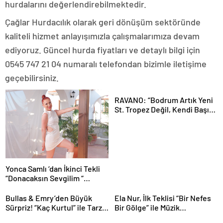
hurdalarını değerlendirebilmektedir.
Çağlar Hurdacılık olarak geri dönüşüm sektöründe
kaliteli hizmet anlayışımızla çalışmalarımıza devam
ediyoruz. Güncel hurda fiyatları ve detaylı bilgi için
0545 747 21 04 numaralı telefondan bizimle iletişime
geçebilirsiniz.
RAVANO: “Bodrum Artık Yeni
St. Tropez Değil, Kendi Başına
Bir Referans”
Yonca Samlı ‘dan İkinci Tekli
“Donacaksın Sevgilim “
yayımlandı
Bullas & Emry’den Büyük
Ela Nur, İlk Teklisi “Bir Nefes
Sürpriz! “Kaç Kurtul” ile Tarz
Bir Gölge” ile Müzik
Değiştirdiler
Yolculuğuna Başladı