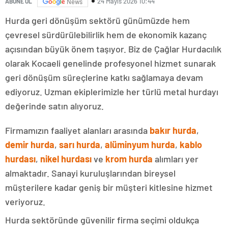
24 Mayıs 2026 10:44
ABONE OL
News
Hurda geri dönüşüm sektörü günümüzde hem
çevresel sürdürülebilirlik hem de ekonomik kazanç
açısından büyük önem taşıyor. Biz de Çağlar Hurdacılık
olarak Kocaeli genelinde profesyonel hizmet sunarak
geri dönüşüm süreçlerine katkı sağlamaya devam
ediyoruz. Uzman ekiplerimizle her türlü metal hurdayı
değerinde satın alıyoruz.
Firmamızın faaliyet alanları arasında
bakır hurda
,
demir hurda
,
sarı hurda
,
alüminyum hurda
,
kablo
hurdası
,
nikel hurdası
ve
krom hurda
alımları yer
almaktadır. Sanayi kuruluşlarından bireysel
müşterilere kadar geniş bir müşteri kitlesine hizmet
veriyoruz.
Hurda sektöründe güvenilir firma seçimi oldukça