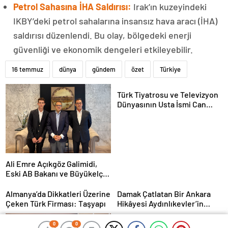
Petrol Sahasına İHA Saldırısı:
Irak’ın kuzeyindeki
IKBY’deki petrol sahalarına insansız hava aracı (İHA)
saldırısı düzenlendi. Bu olay, bölgedeki enerji
güvenliği ve ekonomik dengeleri etkileyebilir.
16 temmuz
dünya
gündem
özet
Türkiye
Türk Tiyatrosu ve Televizyon
Dünyasının Usta İsmi Can
Kolukısa Hayatını Kaybetti
Ali Emre Açıkgöz Galimidi,
Eski AB Bakanı ve Büyükelçi
Egemen Bağış ile Bir Araya
Geldi
Almanya’da Dikkatleri Üzerine
Damak Çatlatan Bir Ankara
Çeken Türk Firması: Taşyapı
Hikâyesi Aydınlıkevler’in
Lezzet Durağı Urfa Damak
MasterChef Şampiyonu Eren
0
0
0
0