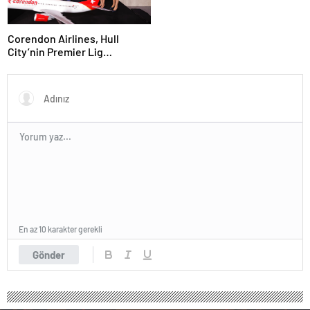
Corendon Airlines, Hull
City’nin Premier Lig
yolculuğunda desteğini
sürdürüyor
En az 10 karakter gerekli
Gönder