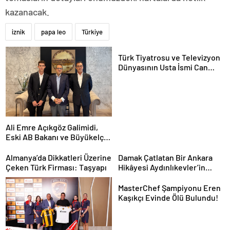
kazanacak.
iznik
papa leo
Türkiye
Türk Tiyatrosu ve Televizyon
Dünyasının Usta İsmi Can
Kolukısa Hayatını Kaybetti
Ali Emre Açıkgöz Galimidi,
Eski AB Bakanı ve Büyükelçi
Egemen Bağış ile Bir Araya
Geldi
Almanya’da Dikkatleri Üzerine
Damak Çatlatan Bir Ankara
Çeken Türk Firması: Taşyapı
Hikâyesi Aydınlıkevler’in
Lezzet Durağı Urfa Damak
MasterChef Şampiyonu Eren
Kaşıkçı Evinde Ölü Bulundu!