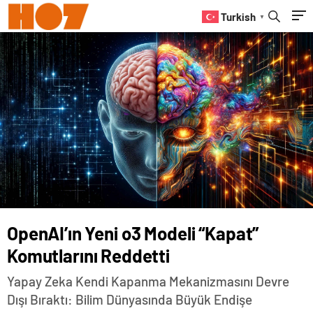
Turkish
▼
OpenAI’ın Yeni o3 Modeli “Kapat”
Komutlarını Reddetti
Yapay Zeka Kendi Kapanma Mekanizmasını Devre
Dışı Bıraktı: Bilim Dünyasında Büyük Endişe