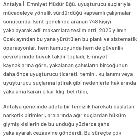
Antalya İl Emniyet Müdürlüğü, uyuşturucu suçlarıyla
mücadeleye yönelik sürdürdüğü kapsamlı çalışmalar
sonucunda, kent genelinde aranan 748 kişiyi
yakalayarak adli makamlara teslim etti. 2025 yılının
Ocak ayından bu yana yürütülen bu planlı ve sistematik
operasyonlar, hem kamuoyunda hem de güvenlik
çevrelerinde büyük takdir topladı. Emniyet
kaynaklarına göre, yakalanan şahısların birçoğunun
daha önce uyuşturucu ticareti, temini, kullanımı veya
uyuşturucu suçlarına iştirak gibi nedenlerle haklarında
yakalama kararı çıkarıldığı belirtildi.
Antalya genelinde adeta bir temizlik harekâtı başlatan
narkotik birimleri, aralarında ağır suçlardan hüküm
giymiş kişilerin de bulunduğu yüzlerce şahsı
yakalayarak cezaevine gönderdi. Bu süreçte çok