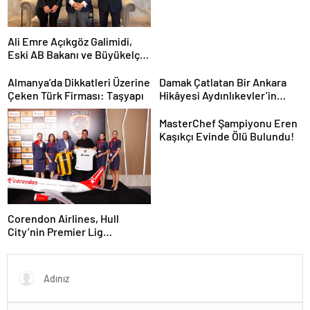
Ali Emre Açıkgöz Galimidi,
Eski AB Bakanı ve Büyükelçi
Egemen Bağış ile Bir Araya
Geldi
Almanya’da Dikkatleri Üzerine
Damak Çatlatan Bir Ankara
Çeken Türk Firması: Taşyapı
Hikâyesi Aydınlıkevler’in
Lezzet Durağı Urfa Damak
MasterChef Şampiyonu Eren
Kaşıkçı Evinde Ölü Bulundu!
Corendon Airlines, Hull
City’nin Premier Lig
yolculuğunda desteğini
sürdürüyor