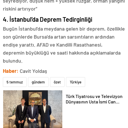
seyrediyor, düşük nem + yüksek rüzgar, orman yangını
riskini artırıyor”
4. İstanbul’da Deprem Tedirginliği
Bugün İstanbul’da meydana gelen bir deprem, özellikle
son günlerde Bursa’da artan sarsıntıların ardından
endişe yarattı. AFAD ve Kandilli Rasathanesi,
depremin büyüklüğü ve saati hakkında açıklamalarda
bulundu.
Haber:
Cavit Yoldaş
5 temmuz
gündem
özet
Türkiye
Türk Tiyatrosu ve Televizyon
Dünyasının Usta İsmi Can
Kolukısa Hayatını Kaybetti