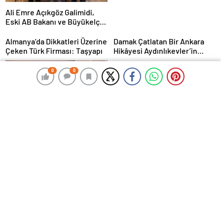
Ali Emre Açıkgöz Galimidi,
Eski AB Bakanı ve Büyükelçi
Egemen Bağış ile Bir Araya
Geldi
Almanya’da Dikkatleri Üzerine
Damak Çatlatan Bir Ankara
Çeken Türk Firması: Taşyapı
Hikâyesi Aydınlıkevler’in
Lezzet Durağı Urfa Damak
MasterChef Şampiyonu Eren
0
0
0
0
Kaşıkçı Evinde Ölü Bulundu!
Corendon Airlines, Hull
City’nin Premier Lig
yolculuğunda desteğini
sürdürüyor