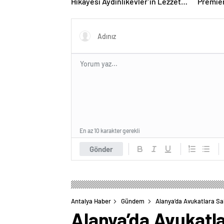
Hikâyesi Aydınlıkevler’in Lezzet
Premier
Durağı Urfa Damak
desteği
En az 10 karakter gerekli
Gönder
Antalya Haber
Gündem
Alanya’da Avukatlara Sald
Alanya’da Avukatlar