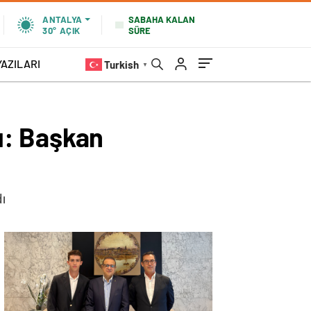
SABAHA KALAN
ANTALYA
SÜRE
30°
AÇIK
YAZILARI
Turkish
▼
u: Başkan
dı