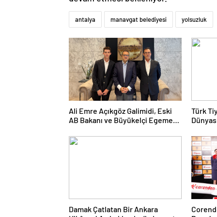
antalya
manavgat belediyesi
yolsuzluk
Ali Emre Açıkgöz Galimidi, Eski
Türk Ti
AB Bakanı ve Büyükelçi Egemen
Dünyası
Bağış ile Bir Araya Geldi
Kolukıs
Damak Çatlatan Bir Ankara
Corendo