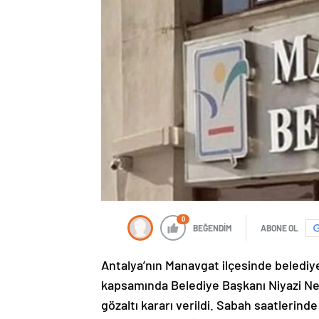
0
BEĞENDİM
ABONE OL
Antalya’nın Manavgat ilçesinde belediy
kapsamında Belediye Başkanı Niyazi Nef
gözaltı kararı verildi. Sabah saatlerind