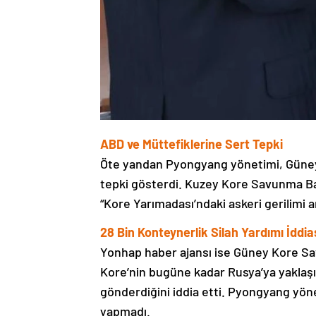
ABD ve Müttefiklerine Sert Tepki
Öte yandan Pyongyang yönetimi, Güney 
tepki gösterdi. Kuzey Kore Savunma Bak
“Kore Yarımadası’ndaki askeri gerilimi a
28 Bin Konteynerlik Silah Yardımı İddia
Yonhap haber ajansı ise Güney Kore Sa
Kore’nin bugüne kadar Rusya’ya yaklaşı
gönderdiğini iddia etti. Pyongyang yöne
yapmadı.