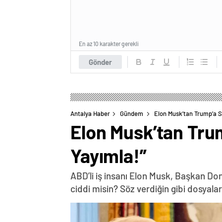
En az 10 karakter gerekli
Gönder
Antalya Haber
Gündem
Elon Musk’tan Trump’a Se
Elon Musk’tan Trum
Yayımla!”
ABD’li iş insanı Elon Musk, Başkan Do
ciddi misin? Söz verdiğin gibi dosyal