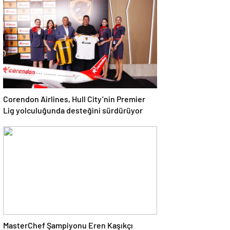
Corendon Airlines, Hull City’nin Premier
Lig yolculuğunda desteğini sürdürüyor
MasterChef Şampiyonu Eren Kaşıkçı