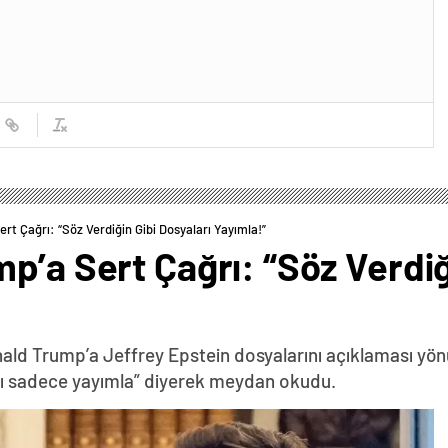
rt Çağrı: “Söz Verdiğin Gibi Dosyaları Yayımla!”
p’a Sert Çağrı: “Söz Verdiğ
nald Trump’a Jeffrey Epstein dosyalarını açıklaması yö
arı sadece yayımla” diyerek meydan okudu.