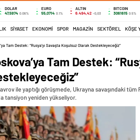
DOLAR
EURO
ALTIN
BITCOIN
47,5974
55,0714
6.494,42
3061615
0.06%
0.1%
-0,03
0.5%
LIK
SIYASET
EKONOMI
SPOR
MAGAZIN
SEKTÖREL
KÖŞE 
ya Tam Destek: “Rusya’yı Savaşta Koşulsuz Olarak Destekleyeceğiz”
skova’ya Tam Destek: “Rusy
estekleyeceğiz”
Lavrov ile yaptığı görüşmede, Ukrayna savaşındaki tüm R
 tansiyon yeniden yükseliyor.