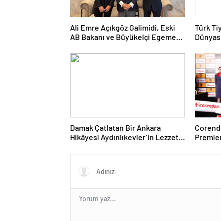
Ali Emre Açıkgöz Galimidi, Eski
Türk Ti
AB Bakanı ve Büyükelçi Egemen
Dünyası
Bağış ile Bir Araya Geldi
Kolukıs
Damak Çatlatan Bir Ankara
Corendo
Hikâyesi Aydınlıkevler’in Lezzet
Premier
Durağı Urfa Damak
desteği