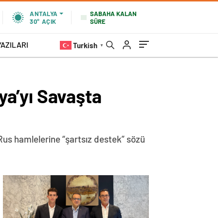
SABAHA KALAN
ANTALYA
SÜRE
30°
AÇIK
YAZILARI
Turkish
▼
a’yı Savaşta
us hamlelerine “şartsız destek” sözü