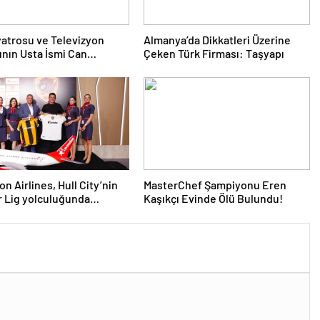
yatrosu ve Televizyon
Almanya’da Dikkatleri Üzerine
nın Usta İsmi Can
Çeken Türk Firması: Taşyapı
a Hayatını Kaybetti
n Airlines, Hull City’nin
MasterChef Şampiyonu Eren
 Lig yolculuğunda
Kaşıkçı Evinde Ölü Bulundu!
ni sürdürüyor