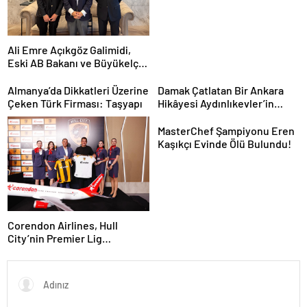
Ali Emre Açıkgöz Galimidi,
Eski AB Bakanı ve Büyükelçi
Egemen Bağış ile Bir Araya
Geldi
Almanya’da Dikkatleri Üzerine
Damak Çatlatan Bir Ankara
Çeken Türk Firması: Taşyapı
Hikâyesi Aydınlıkevler’in
Lezzet Durağı Urfa Damak
MasterChef Şampiyonu Eren
Kaşıkçı Evinde Ölü Bulundu!
Corendon Airlines, Hull
City’nin Premier Lig
yolculuğunda desteğini
sürdürüyor