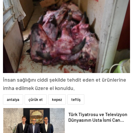
İnsan sağlığını ciddi şekilde tehdit eden et ürünlerine
imha edilmek üzere el konuldu.
antalya
çürük et
kepez
teftiş
Türk Tiyatrosu ve Televizyon
Dünyasının Usta İsmi Can
Kolukısa Hayatını Kaybetti