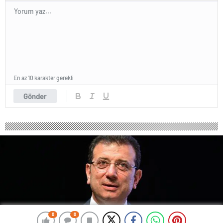
En az 10 karakter gerekli
Gönder
0
0
0
0