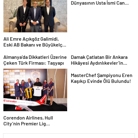
Dünyasının Usta İsmi Can
Kolukısa Hayatını Kaybetti
Ali Emre Açıkgöz Galimidi,
Eski AB Bakanı ve Büyükelçi
Egemen Bağış ile Bir Araya
Geldi
Almanya’da Dikkatleri Üzerine
Damak Çatlatan Bir Ankara
Çeken Türk Firması: Taşyapı
Hikâyesi Aydınlıkevler’in
Lezzet Durağı Urfa Damak
MasterChef Şampiyonu Eren
Kaşıkçı Evinde Ölü Bulundu!
Corendon Airlines, Hull
City’nin Premier Lig
yolculuğunda desteğini
sürdürüyor