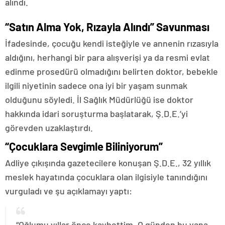
alındı.
“Satın Alma Yok, Rızayla Alındı” Savunması
İfadesinde, çocuğu kendi isteğiyle ve annenin rızasıyla
aldığını, herhangi bir para alışverişi ya da resmi evlat
edinme prosedürü olmadığını belirten doktor, bebekle
ilgili niyetinin sadece ona iyi bir yaşam sunmak
olduğunu söyledi. İl Sağlık Müdürlüğü ise doktor
hakkında idari soruşturma başlatarak, Ş.D.E.’yi
görevden uzaklaştırdı.
“Çocuklara Sevgimle Biliniyorum”
Adliye çıkışında gazetecilere konuşan Ş.D.E., 32 yıllık
meslek hayatında çocuklara olan ilgisiyle tanındığını
vurguladı ve şu açıklamayı yaptı:
“Oğlumu yıllar önce kaybettim. O günden bu yana