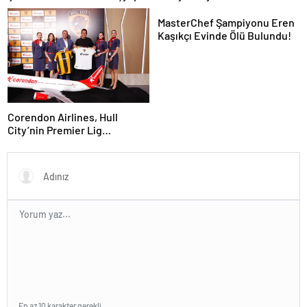
Lezzet Durağı Urfa Damak
MasterChef Şampiyonu Eren
Kaşıkçı Evinde Ölü Bulundu!
Corendon Airlines, Hull
City’nin Premier Lig
yolculuğunda desteğini
sürdürüyor
En az 10 karakter gerekli