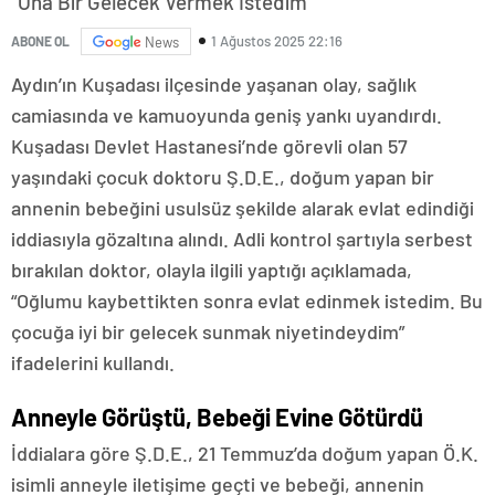
"Ona Bir Gelecek Vermek İstedim"
1 Ağustos 2025 22:16
ABONE OL
News
Aydın’ın Kuşadası ilçesinde yaşanan olay, sağlık
camiasında ve kamuoyunda geniş yankı uyandırdı.
Kuşadası Devlet Hastanesi’nde görevli olan 57
yaşındaki çocuk doktoru Ş.D.E., doğum yapan bir
annenin bebeğini usulsüz şekilde alarak evlat edindiği
iddiasıyla gözaltına alındı. Adli kontrol şartıyla serbest
bırakılan doktor, olayla ilgili yaptığı açıklamada,
“Oğlumu kaybettikten sonra evlat edinmek istedim. Bu
çocuğa iyi bir gelecek sunmak niyetindeydim”
ifadelerini kullandı.
Anneyle Görüştü, Bebeği Evine Götürdü
İddialara göre Ş.D.E., 21 Temmuz’da doğum yapan Ö.K.
isimli anneyle iletişime geçti ve bebeği, annenin