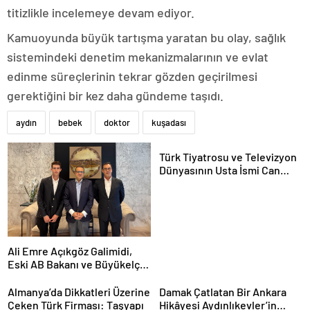
titizlikle incelemeye devam ediyor.
Kamuoyunda büyük tartışma yaratan bu olay, sağlık
sistemindeki denetim mekanizmalarının ve evlat
edinme süreçlerinin tekrar gözden geçirilmesi
gerektiğini bir kez daha gündeme taşıdı.
aydın
bebek
doktor
kuşadası
Türk Tiyatrosu ve Televizyon
Dünyasının Usta İsmi Can
Kolukısa Hayatını Kaybetti
Ali Emre Açıkgöz Galimidi,
Eski AB Bakanı ve Büyükelçi
Egemen Bağış ile Bir Araya
Geldi
Almanya’da Dikkatleri Üzerine
Damak Çatlatan Bir Ankara
Çeken Türk Firması: Taşyapı
Hikâyesi Aydınlıkevler’in