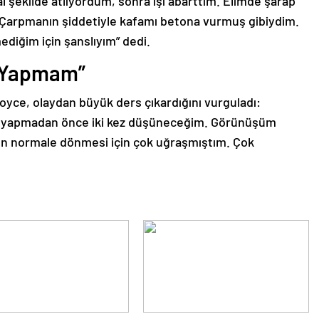
 şekilde atlıyordum, sonra işi abarttım. Elimde şarap
. Çarpmanın şiddetiyle kafamı betona vurmuş gibiydim.
diğim için şanslıyım” dedi.
y Yapmam”
oyce, olaydan büyük ders çıkardığını vurguladı:
şey yapmadan önce iki kez düşüneceğim. Görünüşüm
 normale dönmesi için çok uğraşmıştım. Çok