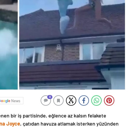
0
News
nen bir iş partisinde, eğlence az kalsın felakete
na Joyce
, çatıdan havuza atlamak isterken yüzünden