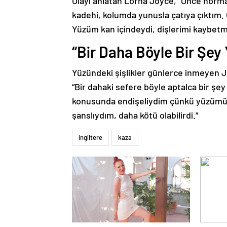
Olayı anlatan Lorna Joyce, “Önce normal
kadehi, kolumda yunusla çatıya çıktım
Yüzüm kan içindeydi, dişlerimi kaybetme
“Bir Daha Böyle Bir Şe
Yüzündeki şişlikler günlerce inmeyen J
“Bir dahaki sefere böyle aptalca bir 
konusunda endişeliydim çünkü yüzümün
şanslıydım, daha kötü olabilirdi.”
ingiltere
kaza