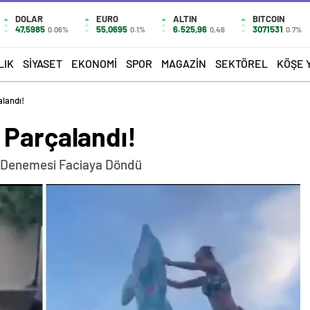
DOLAR
EURO
ALTIN
BITCOIN
47,5985
55,0695
6.525,96
3071531
0.06%
0.1%
0,46
0.7%
LIK
SIYASET
EKONOMI
SPOR
MAGAZIN
SEKTÖREL
KÖŞE 
landı!
 Parçalandı!
 Denemesi Faciaya Döndü