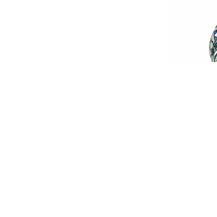
0
BEĞENDİM
ABONE OL
Türk rap sahnesi son yıllarda yükselen
Gerçek adıyla Mert Üçgün, 2005 doğum
bir etki bırakmaya başladı.