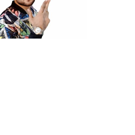
0
News
 genç yeteneklerle dolu. Bu isimlerden biri de Nirvon…
lu olmasına rağmen müzik dünyasında şimdiden güçlü