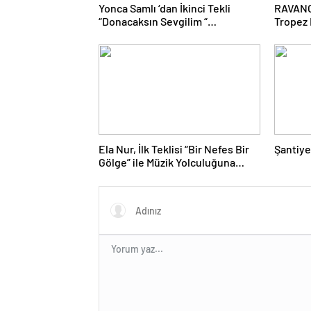
Yonca Samlı ‘dan İkinci Tekli
RAVANO:
“Donacaksın Sevgilim “
Tropez 
yayımlandı
Refera
Ela Nur, İlk Teklisi “Bir Nefes Bir
Şantiye
Gölge” ile Müzik Yolculuğuna
Başladı