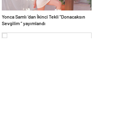
Yonca Samlı ‘dan İkinci Tekli “Donacaksın
Sevgilim “ yayımlandı
RAVANO: “Bodrum Artık Yeni St. Tropez
Değil, Kendi Başına Bir Referans”