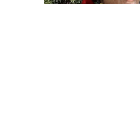
0
BEĞENDİM
ABONE OL
Ağırlaştırılmış Müebbet Cezası
Narin Güran’ın ölümüne ilişkin yürütül
Yüksel Güran
,
ağabey Enes Güran
ve
a
ağırlaştırılmış müebbet hapis cezasına
olan komşu
Nevzat Bahtiyar
ise, cesed