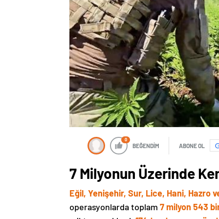
0
BEĞENDİM
ABONE OL
7 Milyonun Üzerinde Ken
Eğil, Yenişehir, Sur, Lice, Hani, Hazro 
operasyonlarda toplam
7 milyon 543 bi