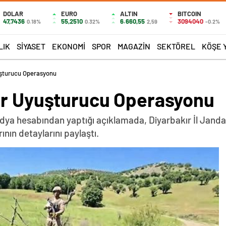
DOLAR
EURO
ALTIN
BITCOIN
47,7436
55,2510
6.660,55
3094040
0.18%
0.32%
2,59
-0.2%
LIK
SIYASET
EKONOMI
SPOR
MAGAZIN
SEKTÖREL
KÖŞE 
uşturucu Operasyonu
or Uyuşturucu Operasyonu
 medya hesabından yaptığı açıklamada, Diyarbakır İl Jan
nın detaylarını paylaştı.