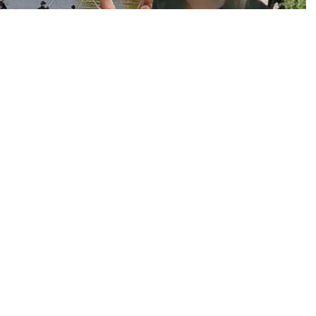
0
News
en davada, Diyarbakır 8. Ağır Ceza Mahkemesi,
anne
mca Salim Güran
’ı “kasten öldürme” suçundan
çarptırdı. Olayın ardından dikkat çeken bir diğer isim
in gömülmesine yardım ettiği gerekçesiyle
4,5 yıl hapis