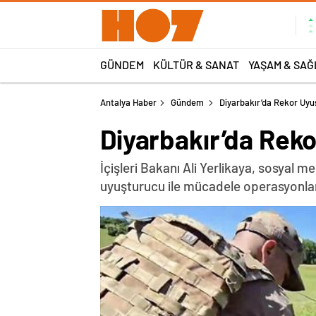
GÜNDEM
KÜLTÜR & SANAT
YAŞAM & SAĞ
Antalya Haber
Gündem
Diyarbakır’da Rekor Uy
Diyarbakır’da Rek
İçişleri Bakanı Ali Yerlikaya, sosyal
uyuşturucu ile mücadele operasyonları