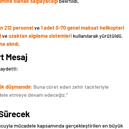
timine olanak sağlayacağı
belirtildi.
in 212 personel
ve
1 adet S-70 genel maksat helikopteri
)
ve
uzaktan algılama sistemleri
kullanılarak yürütüldü.
na alındı
.
rt Mesaj
kaydetti:
ük düşmanıdır.
Buna cüret eden zehir tacirleriyle
adele etmeye devam edeceğiz.”
 Sürecek
ucuyla mücadele kapsamında gerçekleştirilen en büyük