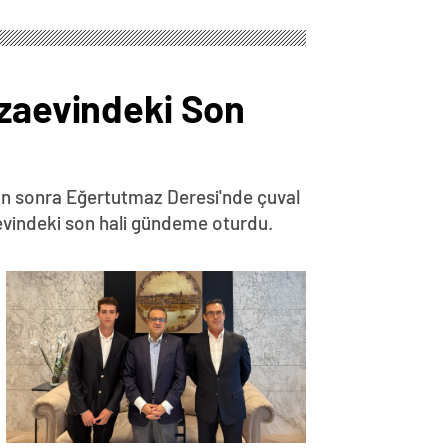
ezaevindeki Son
ün sonra Eğertutmaz Deresi'nde çuval
evindeki son hali gündeme oturdu.