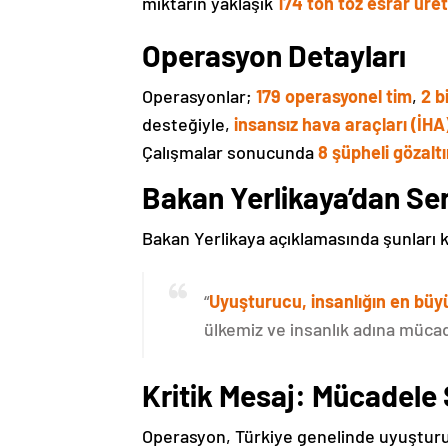
miktarın yaklaşık
174 ton toz esrar üre
Operasyon Detayları
Operasyonlar;
179 operasyonel tim
,
2 b
desteğiyle,
insansız hava araçları (İHA
Çalışmalar sonucunda
8 şüpheli gözaltı
Bakan Yerlikaya’dan Se
Bakan Yerlikaya açıklamasında şunları 
“
Uyuşturucu, insanlığın en büy
ülkemiz ve insanlık adına müc
Kritik Mesaj: Mücadele
Operasyon, Türkiye genelinde uyuştur