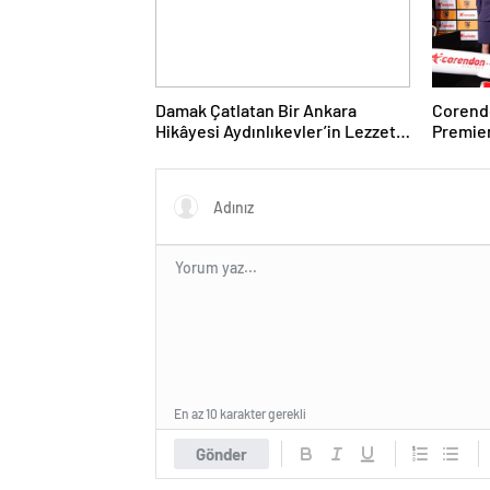
Damak Çatlatan Bir Ankara
Corendo
Hikâyesi Aydınlıkevler’in Lezzet
Premier
Durağı Urfa Damak
desteği
En az 10 karakter gerekli
Gönder