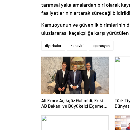
tarımsal yakalamalardan biri olarak kay
faaliyetlerinin artarak süreceği bildirildi
Kamuoyunun ve güvenlik birimlerinin d
uluslararası kaçakçılığa karşı yürütüle
diyarbakır
keneviri
operasyon
Ali Emre Açıkgöz Galimidi, Eski
Türk Ti
AB Bakanı ve Büyükelçi Egemen
Dünyası
Bağış ile Bir Araya Geldi
Kolukıs