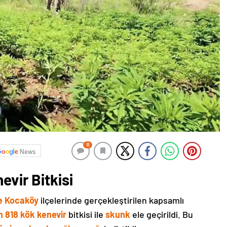
0
News
evir Bitkisi
ve Kocaköy
ilçelerinde gerçekleştirilen kapsamlı
n 818 kök kenevir
bitkisi ile
skunk
ele geçirildi. Bu