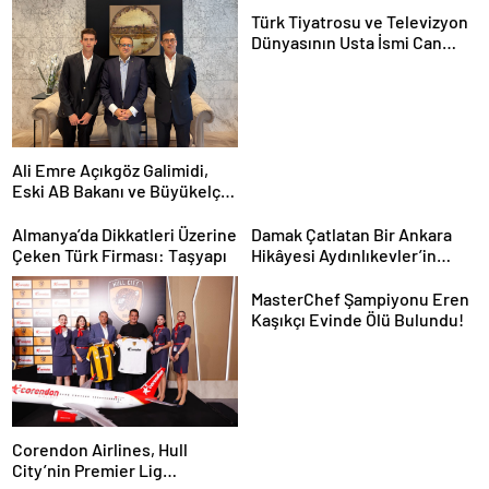
Türk Tiyatrosu ve Televizyon
Dünyasının Usta İsmi Can
Kolukısa Hayatını Kaybetti
Ali Emre Açıkgöz Galimidi,
Eski AB Bakanı ve Büyükelçi
Egemen Bağış ile Bir Araya
Geldi
Almanya’da Dikkatleri Üzerine
Damak Çatlatan Bir Ankara
Çeken Türk Firması: Taşyapı
Hikâyesi Aydınlıkevler’in
Lezzet Durağı Urfa Damak
MasterChef Şampiyonu Eren
Kaşıkçı Evinde Ölü Bulundu!
Corendon Airlines, Hull
City’nin Premier Lig