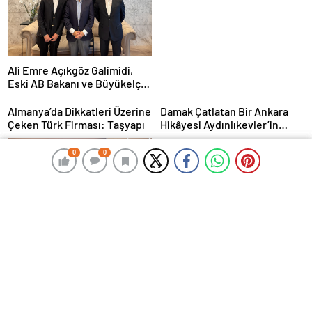
Kolukısa Hayatını Kaybetti
Ali Emre Açıkgöz Galimidi,
Eski AB Bakanı ve Büyükelçi
Egemen Bağış ile Bir Araya
Geldi
Almanya’da Dikkatleri Üzerine
Damak Çatlatan Bir Ankara
Çeken Türk Firması: Taşyapı
Hikâyesi Aydınlıkevler’in
Lezzet Durağı Urfa Damak
MasterChef Şampiyonu Eren
0
0
0
0
Kaşıkçı Evinde Ölü Bulundu!
Corendon Airlines, Hull
City’nin Premier Lig
yolculuğunda desteğini
sürdürüyor