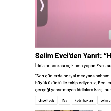
Selim Evci’den Yanıt: 
İddialar sonrası açıklama yapan Evci, s
“Son günlerde sosyal medyada şahsımla ilg
büyük üzüntü ile takip ediyoruz. Beni e
gerçeği yansıtmayan iddialara karşı huk
cinsel taciz
ifşa
kadın hakları
selim e