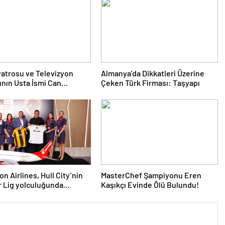
yatrosu ve Televizyon
Almanya’da Dikkatleri Üzerine
nın Usta İsmi Can
Çeken Türk Firması: Taşyapı
a Hayatını Kaybetti
n Airlines, Hull City’nin
MasterChef Şampiyonu Eren
 Lig yolculuğunda
Kaşıkçı Evinde Ölü Bulundu!
ni sürdürüyor