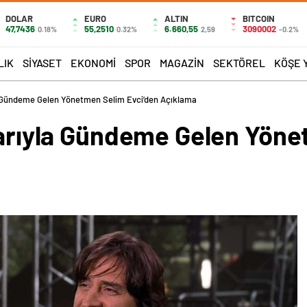
DOLAR
EURO
ALTIN
BITCOIN
47,7436
55,2510
6.660,55
3090002
0.18%
0.32%
2,59
-0.2%
LIK
SIYASET
EKONOMI
SPOR
MAGAZIN
SEKTÖREL
KÖŞE 
la Gündeme Gelen Yönetmen Selim Evci’den Açıklama
alarıyla Gündeme Gelen Yön