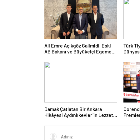
Ali Emre Açıkgöz Galimidi, Eski
Türk Ti
AB Bakanı ve Büyükelçi Egemen
Dünyası
Bağış ile Bir Araya Geldi
Kolukıs
Damak Çatlatan Bir Ankara
Corendo
Hikâyesi Aydınlıkevler’in Lezzet
Premier
Durağı Urfa Damak
desteği