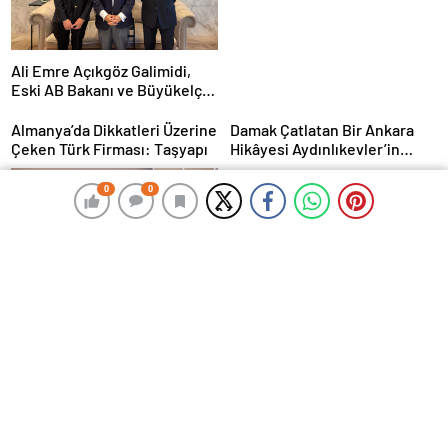
Ali Emre Açıkgöz Galimidi,
Eski AB Bakanı ve Büyükelçi
Egemen Bağış ile Bir Araya
Geldi
Almanya’da Dikkatleri Üzerine
Damak Çatlatan Bir Ankara
Çeken Türk Firması: Taşyapı
Hikâyesi Aydınlıkevler’in
Lezzet Durağı Urfa Damak
MasterChef Şampiyonu Eren
0
0
0
0
Kaşıkçı Evinde Ölü Bulundu!
Corendon Airlines, Hull
City’nin Premier Lig
yolculuğunda desteğini
sürdürüyor