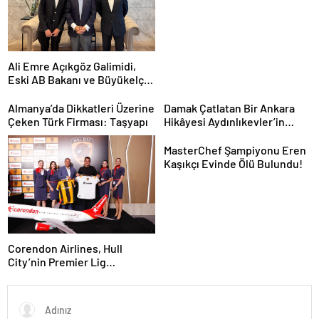
Ali Emre Açıkgöz Galimidi,
Eski AB Bakanı ve Büyükelçi
Egemen Bağış ile Bir Araya
Geldi
Almanya’da Dikkatleri Üzerine
Damak Çatlatan Bir Ankara
Çeken Türk Firması: Taşyapı
Hikâyesi Aydınlıkevler’in
Lezzet Durağı Urfa Damak
MasterChef Şampiyonu Eren
Kaşıkçı Evinde Ölü Bulundu!
Corendon Airlines, Hull
City’nin Premier Lig
yolculuğunda desteğini
sürdürüyor