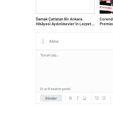
Damak Çatlatan Bir Ankara
Corendo
Hikâyesi Aydınlıkevler’in Lezzet
Premier
Durağı Urfa Damak
desteği
En az 10 karakter gerekli
Gönder