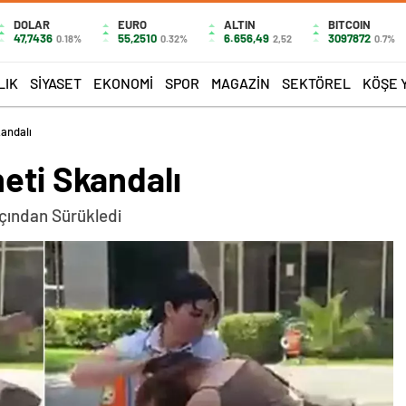
DOLAR
EURO
ALTIN
BITCOIN
47,7436
55,2510
6.656,49
3097872
0.18%
0.32%
2,52
0.7%
LIK
SIYASET
EKONOMI
SPOR
MAGAZIN
SEKTÖREL
KÖŞE 
kandalı
eti Skandalı
çından Sürükledi