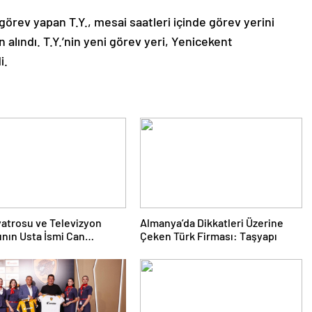
örev yapan T.Y., mesai saatleri içinde görev yerini
 alındı. T.Y.’nin yeni görev yeri, Yenicekent
i.
yatrosu ve Televizyon
Almanya’da Dikkatleri Üzerine
nın Usta İsmi Can
Çeken Türk Firması: Taşyapı
a Hayatını Kaybetti