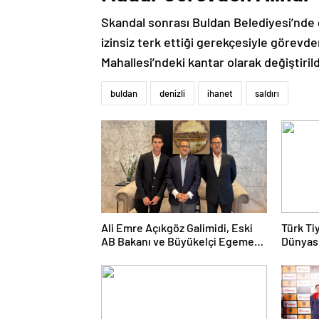
Skandal sonrası Buldan Belediyesi’nde g
izinsiz terk ettiği gerekçesiyle görevden
Mahallesi’ndeki kantar olarak değiştirild
buldan
denizli
ihanet
saldırı
Ali Emre Açıkgöz Galimidi, Eski
Türk Ti
AB Bakanı ve Büyükelçi Egemen
Dünyası
Bağış ile Bir Araya Geldi
Kolukıs