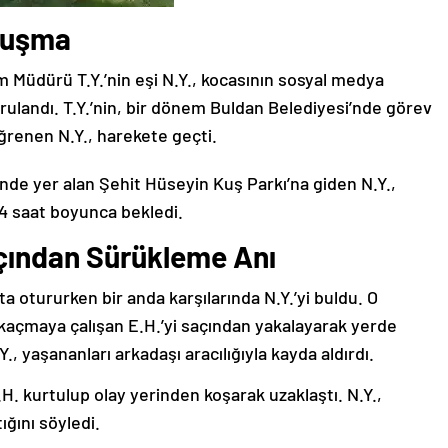
uluşma
m Müdürü T.Y.’nin eşi N.Y., kocasının sosyal medya
rulandı. T.Y.’nin, bir dönem Buldan Belediyesi’nde görev
öğrenen N.Y., harekete geçti.
inde yer alan Şehit Hüseyin Kuş Parkı’na giden N.Y.,
 4 saat boyunca bekledi.
çından Sürükleme Anı
a otururken bir anda karşılarında N.Y.’yi buldu. O
kaçmaya çalışan E.H.’yi saçından yakalayarak yerde
., yaşananları arkadaşı aracılığıyla kayda aldırdı.
H. kurtulup olay yerinden koşarak uzaklaştı. N.Y.,
ığını söyledi.