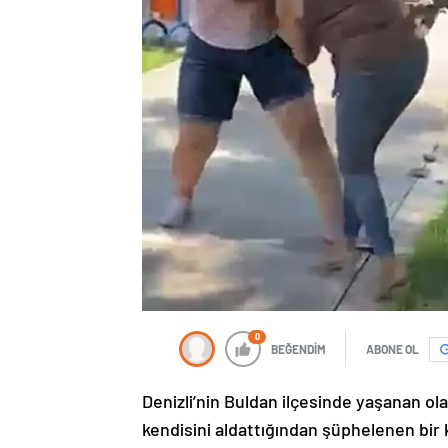
0
BEĞENDİM
ABONE OL
Denizli’nin Buldan ilçesinde yaşanan o
kendisini aldattığından şüphelenen bir ka