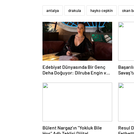
antalya
drakula
hayko cepkin
okan b
Edebiyat Dünyasında Bir Genç
Başarıl
Deha Doğuyor: Dilruba Engin ve
Savaş’t
Zift Karası Evreni ‘AVENOİR’
raflarda
Bülent Nargaz’ın “Yokluk Bile
Resul D
Hoş” Adlı Teklisi Dijital
Fethett