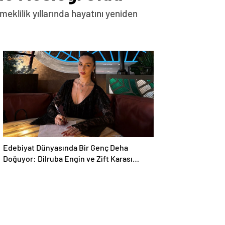
eklilik yıllarında hayatını yeniden
Edebiyat Dünyasında Bir Genç Deha
Doğuyor: Dilruba Engin ve Zift Karası
Evreni ‘AVENOİR’