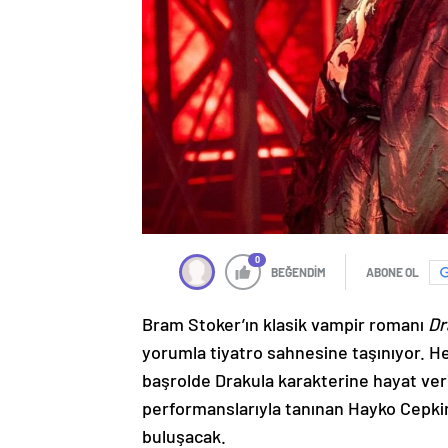
0
BEĞENDİM
ABONE OL
Bram Stoker’ın klasik vampir romanı
Dr
yorumla tiyatro sahnesine taşınıyor. H
başrolde Drakula karakterine hayat veri
performanslarıyla tanınan Hayko Cepkin.
buluşacak.