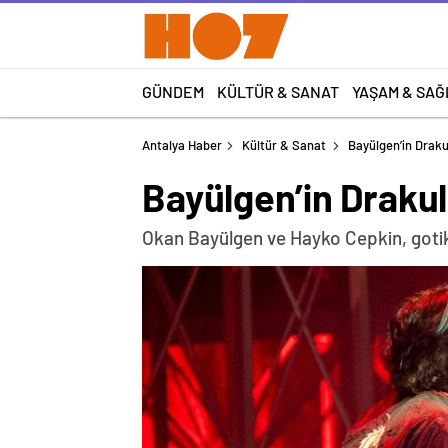
GÜNDEM
KÜLTÜR & SANAT
YAŞAM & SAĞ
Antalya Haber
Kültür & Sanat
Bayülgen’in Drakul
Bayülgen’in Drakula
Okan Bayülgen ve Hayko Cepkin, gotik