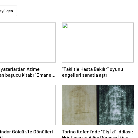
ayülgen
ı yazarlardan Azime
“Taklitle Hasta Bakılır” oyunu
an başucu kitabı “Emanet”
engelleri sanatla aştı
ki yerini aldı
indar Gölcük’te Gönülleri
Torino Kefeni’nde “Diş İzi” İddiası:
i!
Hristiyan ve Bilim Dünyası İkiye