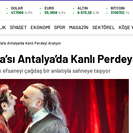
DOLAR
EURO
ALTIN
BITCOIN
47,7068
55,1858
6.673,28
3106702
0.17%
0.3%
2,78
1%
LIK
SIYASET
EKONOMI
SPOR
MAGAZIN
SEKTÖREL
KÖŞE 
a’sı Antalya’da Kanlı Perdeyi Aralıyor
’sı Antalya’da Kanlı Perdey
 efsaneyi çağdaş bir anlatıyla sahneye taşıyor