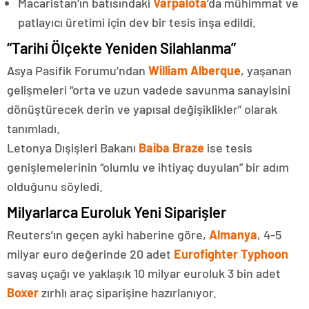
Macaristan’ın batısındaki
Varpalota
’da mühimmat ve
patlayıcı üretimi için dev bir tesis inşa edildi.
“Tarihi Ölçekte Yeniden Silahlanma”
Asya Pasifik Forumu’ndan
William Alberque
, yaşanan
gelişmeleri “orta ve uzun vadede savunma sanayisini
dönüştürecek derin ve yapısal değişiklikler” olarak
tanımladı.
Letonya Dışişleri Bakanı
Baiba Braze
ise tesis
genişlemelerinin “olumlu ve ihtiyaç duyulan” bir adım
olduğunu söyledi.
Milyarlarca Euroluk Yeni Siparişler
Reuters’ın geçen ayki haberine göre,
Almanya
, 4-5
milyar euro değerinde 20 adet
Eurofighter Typhoon
savaş uçağı ve yaklaşık 10 milyar euroluk 3 bin adet
Boxer
zırhlı araç siparişine hazırlanıyor.