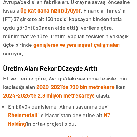
Avrupa’daki silah fabrikaları, Ukrayna savaşı öncesine
kıyasla
üç kat daha hızlı büyüyor
. Financial Times’ın
(FT) 37 şirkete ait 150 tesisi kapsayan binden fazla
uydu görüntüsünden elde ettiği verilere göre,
mühimmat ve füze üretimi yapılan tesislerin yaklaşık
üçte birinde
genişleme ve yeni inşaat çalışmaları
sürüyor.
Üretim Alanı Rekor Düzeyde Arttı
FT verilerine göre, Avrupa’daki savunma tesislerinin
kapladığı alan
2020-2021’de 790 bin metrekare
iken
2024-2025’te 2,8 milyon metrekareye
ulaştı.
En büyük genişleme, Alman savunma devi
Rheinmetall
ile Macaristan devletine ait
N7
Holding
’in ortak projesi oldu.