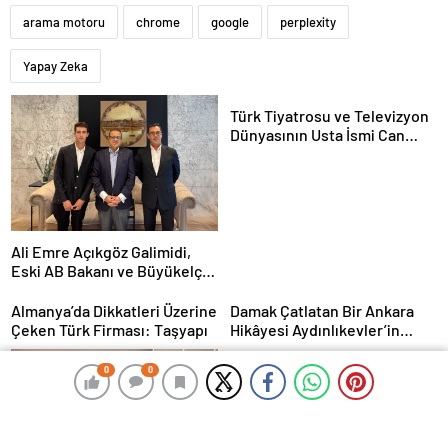
arama motoru
chrome
google
perplexity
Yapay Zeka
Türk Tiyatrosu ve Televizyon
Dünyasının Usta İsmi Can
Kolukısa Hayatını Kaybetti
Ali Emre Açıkgöz Galimidi,
Eski AB Bakanı ve Büyükelçi
Egemen Bağış ile Bir Araya
Geldi
Almanya’da Dikkatleri Üzerine
Damak Çatlatan Bir Ankara
Çeken Türk Firması: Taşyapı
Hikâyesi Aydınlıkevler’in
Lezzet Durağı Urfa Damak
MasterChef Şampiyonu Eren
0
0
0
0
Kaşıkçı Evinde Ölü Bulundu!