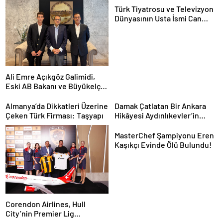
Türk Tiyatrosu ve Televizyon
Dünyasının Usta İsmi Can
Kolukısa Hayatını Kaybetti
Ali Emre Açıkgöz Galimidi,
Eski AB Bakanı ve Büyükelçi
Egemen Bağış ile Bir Araya
Geldi
Almanya’da Dikkatleri Üzerine
Damak Çatlatan Bir Ankara
Çeken Türk Firması: Taşyapı
Hikâyesi Aydınlıkevler’in
Lezzet Durağı Urfa Damak
MasterChef Şampiyonu Eren
Kaşıkçı Evinde Ölü Bulundu!
Corendon Airlines, Hull
City’nin Premier Lig
yolculuğunda desteğini