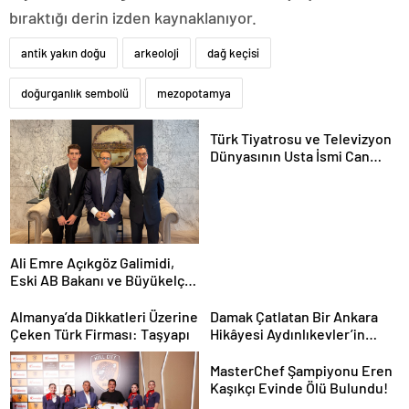
bıraktığı derin izden kaynaklanıyor.
antik yakın doğu
arkeoloji
dağ keçisi
doğurganlık sembolü
mezopotamya
Türk Tiyatrosu ve Televizyon
Dünyasının Usta İsmi Can
Kolukısa Hayatını Kaybetti
Ali Emre Açıkgöz Galimidi,
Eski AB Bakanı ve Büyükelçi
Egemen Bağış ile Bir Araya
Geldi
Almanya’da Dikkatleri Üzerine
Damak Çatlatan Bir Ankara
Çeken Türk Firması: Taşyapı
Hikâyesi Aydınlıkevler’in
Lezzet Durağı Urfa Damak
MasterChef Şampiyonu Eren
Kaşıkçı Evinde Ölü Bulundu!