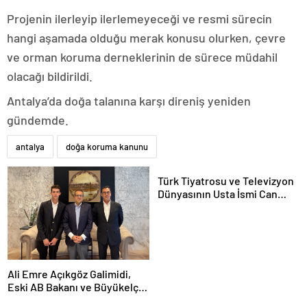
Projenin ilerleyip ilerlemeyeceği ve resmi sürecin
hangi aşamada olduğu merak konusu olurken, çevre
ve orman koruma derneklerinin de sürece müdahil
olacağı bildirildi.
Antalya’da doğa talanına karşı direniş yeniden
gündemde.
antalya
doğa koruma kanunu
Türk Tiyatrosu ve Televizyon
Dünyasının Usta İsmi Can
Kolukısa Hayatını Kaybetti
Ali Emre Açıkgöz Galimidi,
Eski AB Bakanı ve Büyükelçi
Egemen Bağış ile Bir Araya