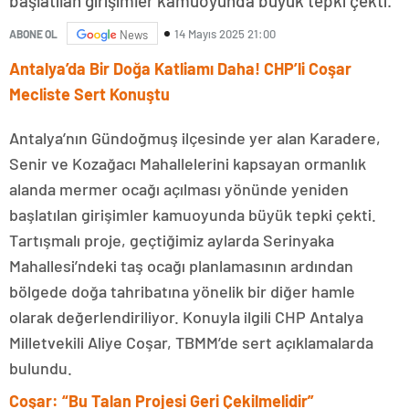
başlatılan girişimler kamuoyunda büyük tepki çekti.
14 Mayıs 2025 21:00
ABONE OL
News
Antalya’da Bir Doğa Katliamı Daha! CHP’li Coşar
Mecliste Sert Konuştu
Antalya’nın Gündoğmuş ilçesinde yer alan Karadere,
Senir ve Kozağacı Mahallelerini kapsayan ormanlık
alanda mermer ocağı açılması yönünde yeniden
başlatılan girişimler kamuoyunda büyük tepki çekti.
Tartışmalı proje, geçtiğimiz aylarda Serinyaka
Mahallesi’ndeki taş ocağı planlamasının ardından
bölgede doğa tahribatına yönelik bir diğer hamle
olarak değerlendiriliyor. Konuyla ilgili CHP Antalya
Milletvekili Aliye Coşar, TBMM’de sert açıklamalarda
bulundu.
Coşar: “Bu Talan Projesi Geri Çekilmelidir”