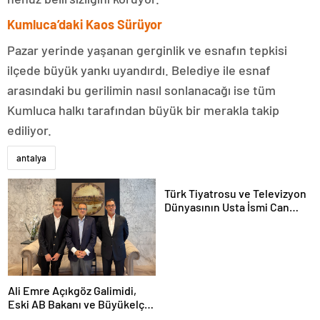
Kumluca’daki Kaos Sürüyor
Pazar yerinde yaşanan gerginlik ve esnafın tepkisi
ilçede büyük yankı uyandırdı. Belediye ile esnaf
arasındaki bu gerilimin nasıl sonlanacağı ise tüm
Kumluca halkı tarafından büyük bir merakla takip
ediliyor.
antalya
Türk Tiyatrosu ve Televizyon
Dünyasının Usta İsmi Can
Kolukısa Hayatını Kaybetti
Ali Emre Açıkgöz Galimidi,
Eski AB Bakanı ve Büyükelçi
Egemen Bağış ile Bir Araya