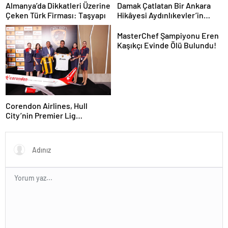
Geldi
Almanya’da Dikkatleri Üzerine
Damak Çatlatan Bir Ankara
Çeken Türk Firması: Taşyapı
Hikâyesi Aydınlıkevler’in
Lezzet Durağı Urfa Damak
MasterChef Şampiyonu Eren
Kaşıkçı Evinde Ölü Bulundu!
Corendon Airlines, Hull
City’nin Premier Lig
yolculuğunda desteğini
sürdürüyor