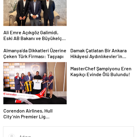
Kolukısa Hayatını Kaybetti
Ali Emre Açıkgöz Galimidi,
Eski AB Bakanı ve Büyükelçi
Egemen Bağış ile Bir Araya
Geldi
Almanya’da Dikkatleri Üzerine
Damak Çatlatan Bir Ankara
Çeken Türk Firması: Taşyapı
Hikâyesi Aydınlıkevler’in
Lezzet Durağı Urfa Damak
MasterChef Şampiyonu Eren
Kaşıkçı Evinde Ölü Bulundu!
Corendon Airlines, Hull
City’nin Premier Lig
yolculuğunda desteğini
sürdürüyor