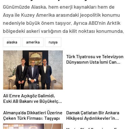
Günümüzde Alaska, hem enerji kaynakları hem de
Asya ile Kuzey Amerika arasındaki jeopolitik konumu
nedeniyle büyük önem taşıyor. Ayrıca ABD’nin Arktik
bölgedeki askeri varlığının da kilit noktası konumunda.
alaska
amerika
rusya
Türk Tiyatrosu ve Televizyon
Dünyasının Usta İsmi Can
Kolukısa Hayatını Kaybetti
Ali Emre Açıkgöz Galimidi,
Eski AB Bakanı ve Büyükelçi
Egemen Bağış ile Bir Araya
Geldi
Almanya’da Dikkatleri Üzerine
Damak Çatlatan Bir Ankara
Çeken Türk Firması: Taşyapı
Hikâyesi Aydınlıkevler’in
Lezzet Durağı Urfa Damak