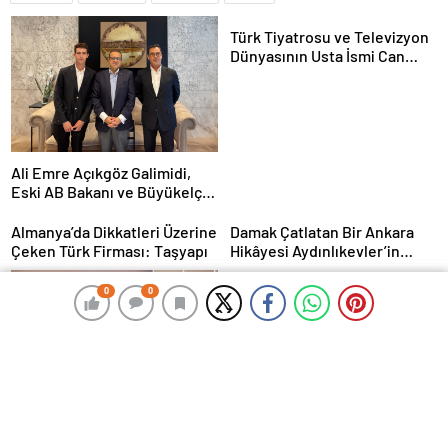
Türk Tiyatrosu ve Televizyon
Dünyasının Usta İsmi Can
Kolukısa Hayatını Kaybetti
Ali Emre Açıkgöz Galimidi,
Eski AB Bakanı ve Büyükelçi
Egemen Bağış ile Bir Araya
Geldi
Almanya’da Dikkatleri Üzerine
Damak Çatlatan Bir Ankara
Çeken Türk Firması: Taşyapı
Hikâyesi Aydınlıkevler’in
Lezzet Durağı Urfa Damak
MasterChef Şampiyonu Eren
0
0
0
0
Kaşıkçı Evinde Ölü Bulundu!
Corendon Airlines, Hull
City’nin Premier Lig