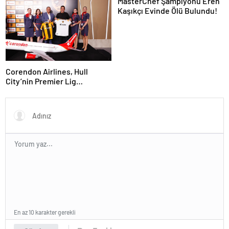
MasterChef Şampiyonu Eren
Kaşıkçı Evinde Ölü Bulundu!
Corendon Airlines, Hull
City’nin Premier Lig
yolculuğunda desteğini
sürdürüyor
En az 10 karakter gerekli