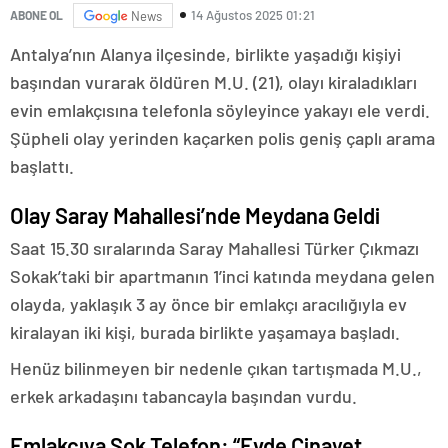
14 Ağustos 2025 01:21
ABONE OL
News
Antalya’nın Alanya ilçesinde, birlikte yaşadığı kişiyi
başından vurarak öldüren M.U. (21), olayı kiraladıkları
evin emlakçısına telefonla söyleyince yakayı ele verdi.
Şüpheli olay yerinden kaçarken polis geniş çaplı arama
başlattı.
Olay Saray Mahallesi’nde Meydana Geldi
Saat 15.30 sıralarında Saray Mahallesi Türker Çıkmazı
Sokak’taki bir apartmanın 1’inci katında meydana gelen
olayda, yaklaşık 3 ay önce bir emlakçı aracılığıyla ev
kiralayan iki kişi, burada birlikte yaşamaya başladı.
Henüz bilinmeyen bir nedenle çıkan tartışmada M.U.,
erkek arkadaşını tabancayla başından vurdu.
Emlakçıya Şok Telefon: “Evde Cinayet