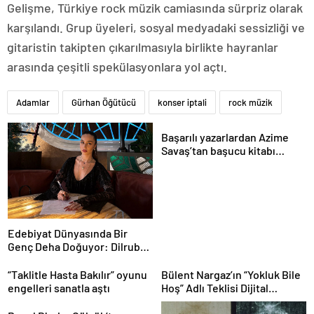
Gelişme, Türkiye rock müzik camiasında sürpriz olarak
karşılandı. Grup üyeleri, sosyal medyadaki sessizliği ve
gitaristin takipten çıkarılmasıyla birlikte hayranlar
arasında çeşitli spekülasyonlara yol açtı.
Adamlar
Gürhan Öğütücü
konser iptali
rock müzik
Başarılı yazarlardan Azime
Savaş’tan başucu kitabı
“Emanet” raflardaki yerini aldı
Edebiyat Dünyasında Bir
Genç Deha Doğuyor: Dilruba
Engin ve Zift Karası Evreni
‘AVENOİR’
“Taklitle Hasta Bakılır” oyunu
Bülent Nargaz’ın “Yokluk Bile
engelleri sanatla aştı
Hoş” Adlı Teklisi Dijital
Platformlarda İlgi Görmeye