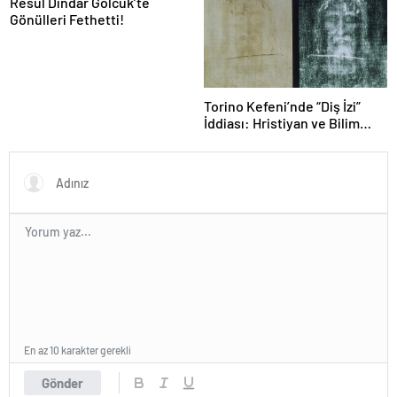
Devam Ediyor
Resul Dindar Gölcük’te
Gönülleri Fethetti!
Torino Kefeni’nde “Diş İzi”
İddiası: Hristiyan ve Bilim
Dünyası İkiye Bölündü
En az 10 karakter gerekli
Gönder