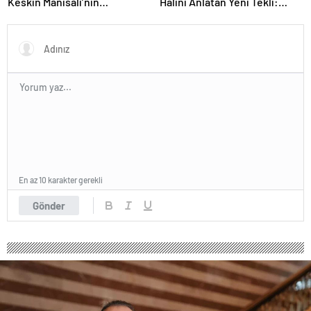
Hâlini Anlatan Yeni Tekli:
Keskin Manisalı’nın
“İmtiyaz”
Büyüleyici Sahne
Performansı Meslek Onur
Ödülü ile Taçlandırıldı
En az 10 karakter gerekli
Gönder