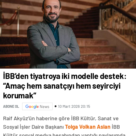
İBB’den tiyatroya iki modelle destek:
“Amaç hem sanatçıyı hem seyirciyi
korumak”
10 Mart 2026 20:15
ABONE OL
News
Raif Akyüz’ün haberine göre İBB Kültür, Sanat ve
Sosyal İşler Daire Başkanı
Tolga Volkan Aslan
İBB
Kültür sosyal medya hesabından yaptığı paylaşımda