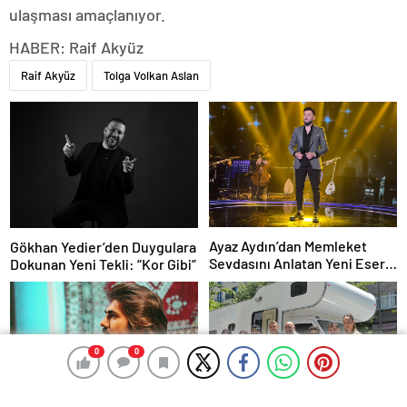
ulaşması amaçlanıyor.
HABER: Raif Akyüz
Raif Akyüz
Tolga Volkan Aslan
Ayaz Aydın’dan Memleket
Gökhan Yedier’den Duygulara
Sevdasını Anlatan Yeni Eser:
Dokunan Yeni Tekli: “Kor Gibi”
“Biz Sivaslıyız”
0
0
0
0