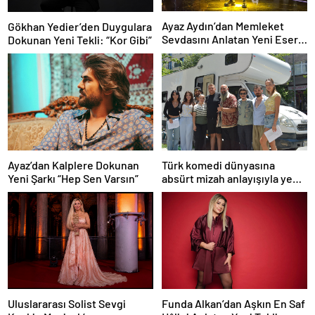
Ayaz Aydın’dan Memleket
Gökhan Yedier’den Duygulara
Sevdasını Anlatan Yeni Eser:
Dokunan Yeni Tekli: “Kor Gibi”
“Biz Sivaslıyız”
Ayaz’dan Kalplere Dokunan
Türk komedi dünyasına
Yeni Şarkı “Hep Sen Varsın”
absürt mizah anlayışıyla yeni
bir soluk getirmeye
hazırlanan “Şebeke: Sinyal
Yok”, çekimlerine başladı.
Funda Alkan’dan Aşkın En Saf
Uluslararası Solist Sevgi