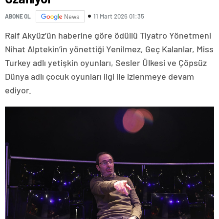
11 Mart 2026 01:35
ABONE OL
News
Raif Akyüz’ün haberine göre ödüllü Tiyatro Yönetmeni
Nihat Alptekin’in yönettiği Yenilmez, Geç Kalanlar, Miss
Turkey adlı yetişkin oyunları, Sesler Ülkesi ve Çöpsüz
Dünya adlı çocuk oyunları ilgi ile izlenmeye devam
ediyor.