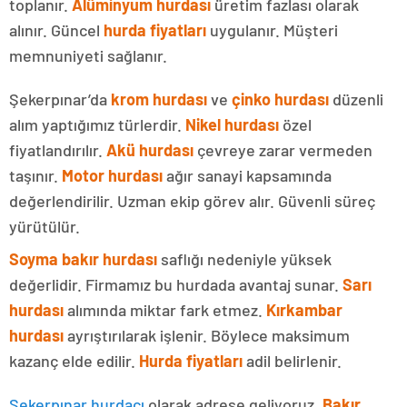
toplanır.
Alüminyum hurdası
üretim fazlası olarak
alınır. Güncel
hurda fiyatları
uygulanır. Müşteri
memnuniyeti sağlanır.
Şekerpınar’da
krom hurdası
ve
çinko hurdası
düzenli
alım yaptığımız türlerdir.
Nikel hurdası
özel
fiyatlandırılır.
Akü hurdası
çevreye zarar vermeden
taşınır.
Motor hurdası
ağır sanayi kapsamında
değerlendirilir. Uzman ekip görev alır. Güvenli süreç
yürütülür.
Soyma bakır hurdası
saflığı nedeniyle yüksek
değerlidir. Firmamız bu hurdada avantaj sunar.
Sarı
hurdası
alımında miktar fark etmez.
Kırkambar
hurdası
ayrıştırılarak işlenir. Böylece maksimum
kazanç elde edilir.
Hurda fiyatları
adil belirlenir.
Şekerpınar hurdacı
olarak adrese geliyoruz.
Bakır