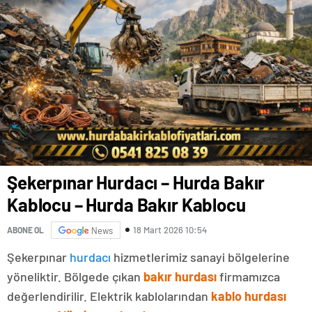
Şekerpınar Hurdacı – Hurda Bakır
Kablocu – Hurda Bakır Kablocu
18 Mart 2026 10:54
ABONE OL
News
Şekerpınar
hurdacı
hizmetlerimiz sanayi bölgelerine
yöneliktir. Bölgede çıkan
bakır hurdası
firmamızca
değerlendirilir. Elektrik kablolarından
kablo hurdası