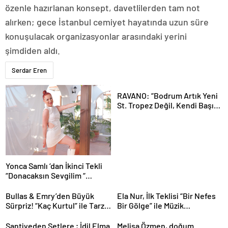
özenle hazırlanan konsept, davetlilerden tam not
alırken; gece İstanbul cemiyet hayatında uzun süre
konuşulacak organizasyonlar arasındaki yerini
şimdiden aldı.
Serdar Eren
RAVANO: “Bodrum Artık Yeni
St. Tropez Değil, Kendi Başına
Bir Referans”
Yonca Samlı ‘dan İkinci Tekli
“Donacaksın Sevgilim “
yayımlandı
Bullas & Emry’den Büyük
Ela Nur, İlk Teklisi “Bir Nefes
Sürpriz! “Kaç Kurtul” ile Tarz
Bir Gölge” ile Müzik
Değiştirdiler
Yolculuğuna Başladı
Şantiyeden Setlere ; İdil Elma
Melisa Özmen, doğum