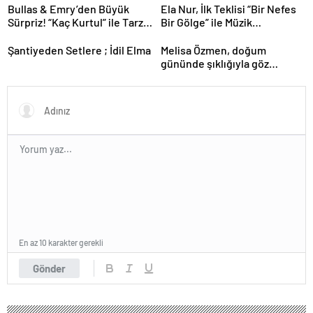
Bullas & Emry’den Büyük
Ela Nur, İlk Teklisi “Bir Nefes
Sürpriz! “Kaç Kurtul” ile Tarz
Bir Gölge” ile Müzik
Değiştirdiler
Yolculuğuna Başladı
Şantiyeden Setlere ; İdil Elma
Melisa Özmen, doğum
gününde şıklığıyla göz
kamaştırdı.
En az 10 karakter gerekli
Gönder