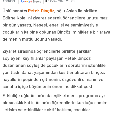
1 Ocak 2026 23:20
ABONE OL
News
Ünlü sanatçı
Petek Dinçöz
, oğlu Aslan ile birlikte
Edirne Koleji’ni ziyaret ederek öğrencilere unutulmaz
bir gün yaşattı. Neşesi, enerjisi ve samimiyetiyle
çocukların kalbine dokunan Dinçöz, miniklerle bir araya
gelmenin mutluluğunu yaşadı.
Ziyaret sırasında öğrencilerle birlikte şarkılar
söyleyen, keyifli anlar paylaşan Petek Dinçöz,
düzenlenen söyleşide çocukların sorularını içtenlikle
yanıtladı. Sanat yaşamından kesitler aktaran Dinçöz,
hayallerin peşinden gitmenin, özgüvenli olmanın ve
sanatla iç içe büyümenin önemine dikkat çekti.
Etkinliğe oğlu Aslan’ın da eşlik etmesi, programa ayrı
bir sıcaklık kattı. Aslan’ın öğrencilerle kurduğu samimi
iletişim ve etkinliklere aktif katılımı, çocuklar