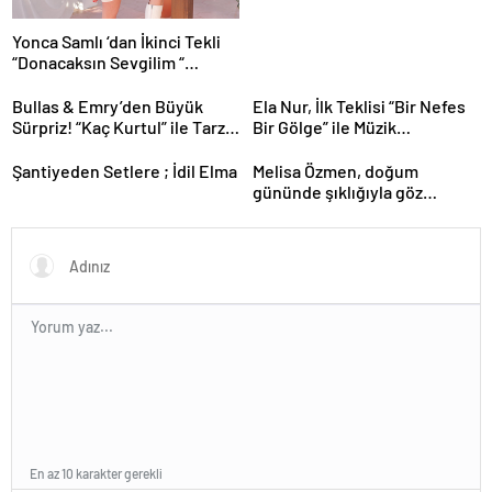
Yonca Samlı ‘dan İkinci Tekli
“Donacaksın Sevgilim “
yayımlandı
Bullas & Emry’den Büyük
Ela Nur, İlk Teklisi “Bir Nefes
Sürpriz! “Kaç Kurtul” ile Tarz
Bir Gölge” ile Müzik
Değiştirdiler
Yolculuğuna Başladı
Şantiyeden Setlere ; İdil Elma
Melisa Özmen, doğum
gününde şıklığıyla göz
kamaştırdı.
En az 10 karakter gerekli