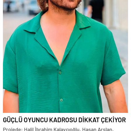
GÜÇLÜ OYUNCU KADROSU DİKKAT ÇEKİYOR
Projede; Halil İbrahim Kalaycıoğlu, Hasan Arslan,