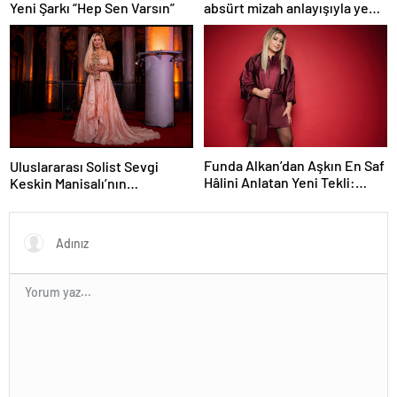
Yeni Şarkı “Hep Sen Varsın”
absürt mizah anlayışıyla yeni
bir soluk getirmeye
hazırlanan “Şebeke: Sinyal
Yok”, çekimlerine başladı.
Funda Alkan’dan Aşkın En Saf
Uluslararası Solist Sevgi
Hâlini Anlatan Yeni Tekli:
Keskin Manisalı’nın
“İmtiyaz”
Büyüleyici Sahne
Performansı Meslek Onur
Ödülü ile Taçlandırıldı